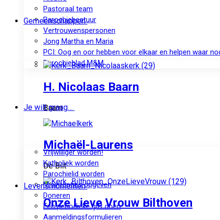
Pastoraal team
Parochiebestuur
Gemeenschappen
Vertrouwenspersonen
Jong Martha en Maria
PCI: Oog en oor hebben voor elkaar en helpen waar no
Parochieblad M&M
H. Nicolaas Baarn
Je wilt graag…
Baarn
Michaël-Laurens
Vrijwilliger worden!
Katholiek worden
De Bilt
Parochielid worden
Misintenties opgeven
Levensmomenten
Doneren
Onze Lieve Vrouw Bilthoven
Een periodieke gift doen
Aanmeldingsformulieren