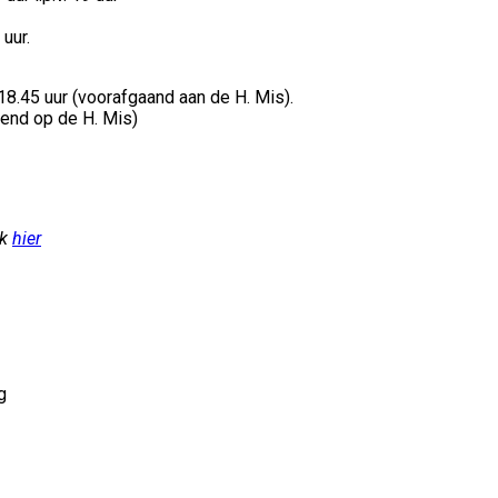
uur.
18.45 uur (voorafgaand aan de H. Mis).
end op de H. Mis)
jk
hier
g