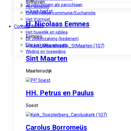
Bilthoven
Je uitschrijven als parochiaan
Het doopsel
Eerste heilige communie/Eucharistie
Het Vormsel
H. Nicolaas Eemnes
De biecht
Contact
Het huwelijk en jubilea
Eemnes
De ziekenzalving (bedienen)
Een kerkelijke uitvaart
Wijding en toewijding
Sint Maarten
Maartensdijk
HH. Petrus en Paulus
Soest
Carolus Borromeüs