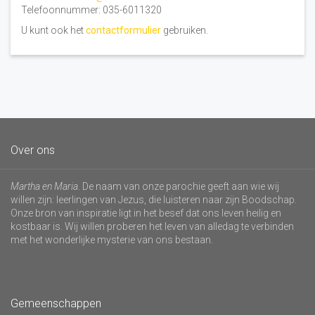
Telefoonnummer: 035-6011320
U kunt ook het
contactformulier
gebruiken.
Over ons
Martha en Maria
. De naam van onze parochie geeft aan wie wij
willen zijn: leerlingen van Jezus, die luisteren naar zijn Boodschap.
Onze bron van inspiratie ligt in het besef dat ons leven heilig en
kostbaar is. Wij willen proberen het leven van alledag te verbinden
met het wonderlijke mysterie van ons bestaan.
Gemeenschappen