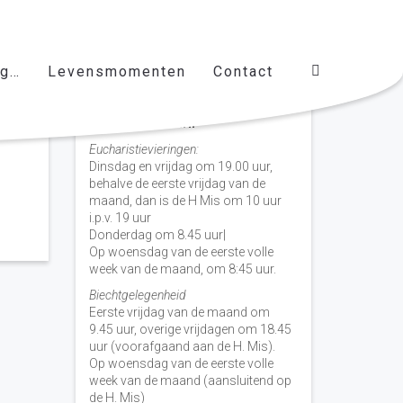
ag…
Levensmomenten
Contact
Vieringen door de week
H. Nicolaas Baarn
Eucharistievieringen:
Dinsdag en vrijdag om 19.00 uur,
behalve de eerste vrijdag van de
maand, dan is de H Mis om 10 uur
i.p.v. 19 uur
Donderdag om 8.45 uur|
Op woensdag van de eerste volle
week van de maand, om 8:45 uur.
Biechtgelegenheid
Eerste vrijdag van de maand om
9.45 uur, overige vrijdagen om 18.45
uur (voorafgaand aan de H. Mis).
Op woensdag van de eerste volle
week van de maand (aansluitend op
de H. Mis)