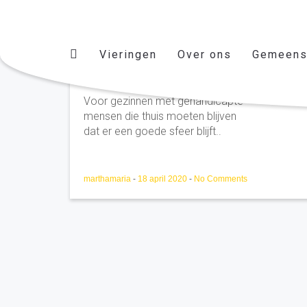
Vieringen
Over ons
Gemeens
tine
Voor gezinnen met gehandicapte
mensen die thuis moeten blijven
dat er een goede sfeer blijft..
marthamaria
-
18 april 2020
-
No Comments