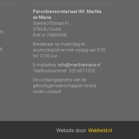
Parochiesecretariaat HH. Martha
en Maria:
Steenhoffstraat 41
3764 BJ Soest
es
KvK nr 74836048
Bereikbaar op maandag en
rk
woensdag tot en met vrijdag van 9.00
tot 12.00 uur.
E-mailadres:
info@marthamaria.nl
Telefoonnummer: 035-6011320
De contactgegevens van de
geloofsgemeenschappen vind je
onder contact!
Website door:
Webheld.nl