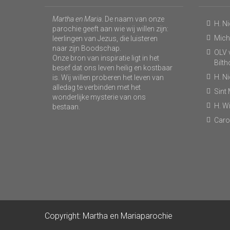
Martha en Maria
. De naam van onze
H. N
parochie geeft aan wie wij willen zijn:
Micha
leerlingen van Jezus, die luisteren
naar zijn Boodschap.
OLV v
Onze bron van inspiratie ligt in het
Bilt
besef dat ons leven heilig en kostbaar
H. N
is. Wij willen proberen het leven van
alledag te verbinden met het
Sint
wonderlijke mysterie van ons
H. Wi
bestaan.
Caro
Copyright: Martha en Mariaparochie