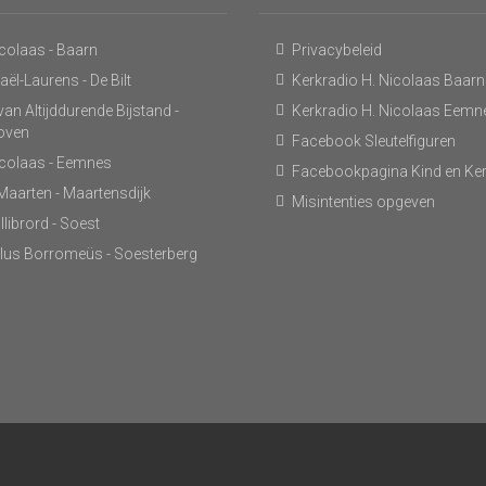
icolaas - Baarn
Privacybeleid
ël-Laurens - De Bilt
Kerkradio H. Nicolaas Baarn
an Altijddurende Bijstand -
Kerkradio H. Nicolaas Eemn
hoven
Facebook Sleutelfiguren
icolaas - Eemnes
Facebookpagina Kind en Ke
 Maarten - Maartensdijk
Misintenties opgeven
llibrord - Soest
lus Borromeüs - Soesterberg