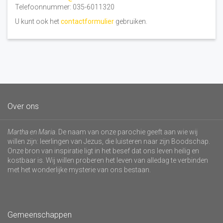
Telefoonnummer: 035-6011320
U kunt ook het
contactformulier
gebruiken.
Over ons
Martha en Maria
. De naam van onze parochie geeft aan wie wij
willen zijn: leerlingen van Jezus, die luisteren naar zijn Boodschap.
Onze bron van inspiratie ligt in het besef dat ons leven heilig en
kostbaar is. Wij willen proberen het leven van alledag te verbinden
met het wonderlijke mysterie van ons bestaan.
Gemeenschappen