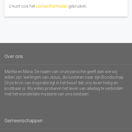
U kunt ook het
contactformulier
gebruiken.
Over ons
Martha en Maria
. De naam van onze parochie geeft aan wie wij
willen zijn: leerlingen van Jezus, die luisteren naar zijn Boodschap.
Onze bron van inspiratie ligt in het besef dat ons leven heilig en
kostbaar is. Wij willen proberen het leven van alledag te verbinden
met het wonderlijke mysterie van ons bestaan.
Gemeenschappen