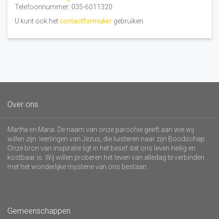
Telefoonnummer: 035-6011320
U kunt ook het
contactformulier
gebruiken.
Over ons
Martha en Maria
. De naam van onze parochie geeft aan wie wij
willen zijn: leerlingen van Jezus, die luisteren naar zijn Boodschap.
Onze bron van inspiratie ligt in het besef dat ons leven heilig en
kostbaar is. Wij willen proberen het leven van alledag te verbinden
met het wonderlijke mysterie van ons bestaan.
Gemeenschappen