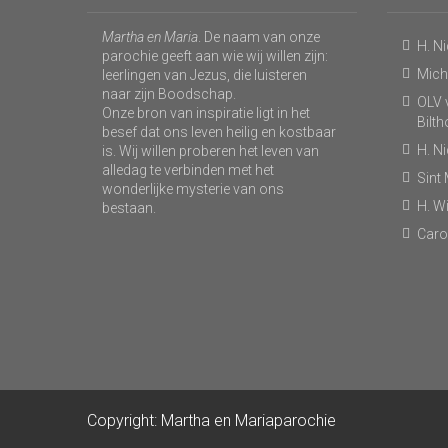
Martha en Maria
. De naam van onze
H. N
parochie geeft aan wie wij willen zijn:
Micha
leerlingen van Jezus, die luisteren
naar zijn Boodschap.
OLV v
Onze bron van inspiratie ligt in het
Bilt
besef dat ons leven heilig en kostbaar
H. N
is. Wij willen proberen het leven van
alledag te verbinden met het
Sint
wonderlijke mysterie van ons
H. Wi
bestaan.
Caro
Copyright: Martha en Mariaparochie