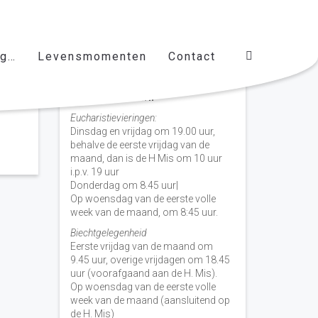
ag…
Levensmomenten
Contact
Vieringen door de week
H. Nicolaas Baarn
Eucharistievieringen:
Dinsdag en vrijdag om 19.00 uur,
behalve de eerste vrijdag van de
maand, dan is de H Mis om 10 uur
i.p.v. 19 uur
Donderdag om 8.45 uur|
Op woensdag van de eerste volle
week van de maand, om 8:45 uur.
Biechtgelegenheid
Eerste vrijdag van de maand om
9.45 uur, overige vrijdagen om 18.45
uur (voorafgaand aan de H. Mis).
Op woensdag van de eerste volle
week van de maand (aansluitend op
de H. Mis)