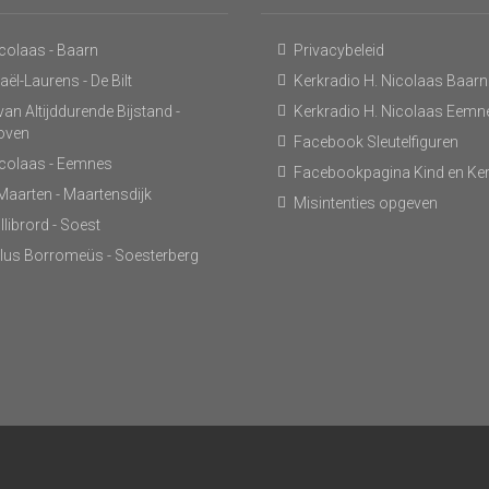
icolaas - Baarn
Privacybeleid
ël-Laurens - De Bilt
Kerkradio H. Nicolaas Baarn
an Altijddurende Bijstand -
Kerkradio H. Nicolaas Eemn
hoven
Facebook Sleutelfiguren
icolaas - Eemnes
Facebookpagina Kind en Ke
 Maarten - Maartensdijk
Misintenties opgeven
llibrord - Soest
lus Borromeüs - Soesterberg