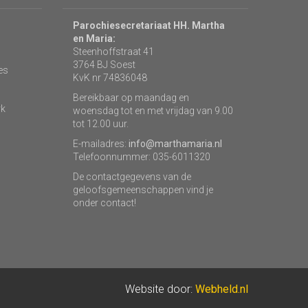
Parochiesecretariaat HH. Martha
en Maria:
Steenhoffstraat 41
3764 BJ Soest
es
KvK nr 74836048
Bereikbaar op maandag en
rk
woensdag tot en met vrijdag van 9.00
tot 12.00 uur.
E-mailadres:
info@marthamaria.nl
Telefoonnummer: 035-6011320
De contactgegevens van de
geloofsgemeenschappen vind je
onder contact!
Website door:
Webheld.nl