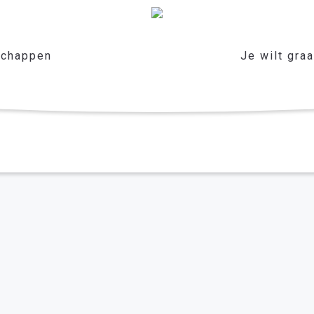
chappen
Je wilt gra
genbosch