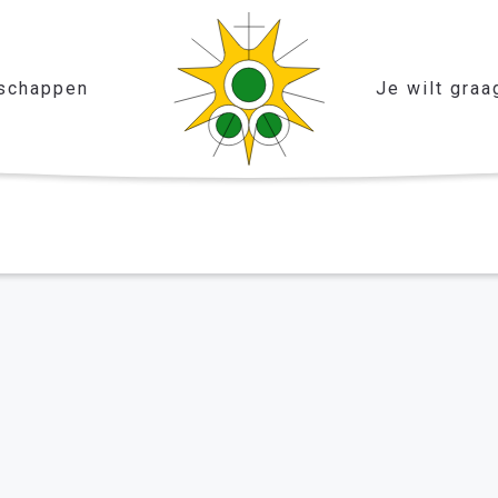
schappen
Je wilt graa
genbosch