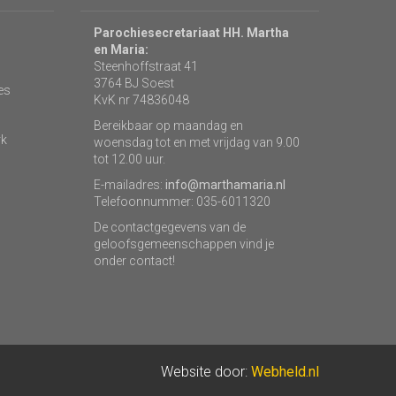
Parochiesecretariaat HH. Martha
en Maria:
Steenhoffstraat 41
3764 BJ Soest
es
KvK nr 74836048
Bereikbaar op maandag en
rk
woensdag tot en met vrijdag van 9.00
tot 12.00 uur.
E-mailadres:
info@marthamaria.nl
Telefoonnummer: 035-6011320
De contactgegevens van de
geloofsgemeenschappen vind je
onder contact!
Website door:
Webheld.nl