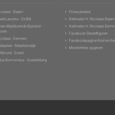
icolaas - Baarn
Privacybeleid
ël-Laurens - De Bilt
Kerkradio H. Nicolaas Baarn
an Altijddurende Bijstand -
Kerkradio H. Nicolaas Eemn
hoven
Facebook Sleutelfiguren
icolaas - Eemnes
Facebookpagina Kind en Ke
 Maarten - Maartensdijk
Misintenties opgeven
llibrord - Soest
lus Borromeüs - Soesterberg