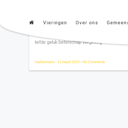
Vieringen
Over ons
Gemeen
Toon van Oijen 's Herto
liefde geluk beterschap vergeving
marthamaria
-
11 maart 2023
-
No Comments