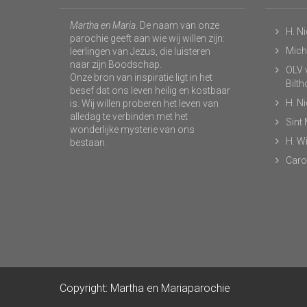
Martha en Maria
. De naam van onze
H. N
parochie geeft aan wie wij willen zijn:
Micha
leerlingen van Jezus, die luisteren
naar zijn Boodschap.
OLV v
Onze bron van inspiratie ligt in het
Bilt
besef dat ons leven heilig en kostbaar
H. N
is. Wij willen proberen het leven van
alledag te verbinden met het
Sint
wonderlijke mysterie van ons
H. Wi
bestaan.
Caro
Copyright: Martha en Mariaparochie