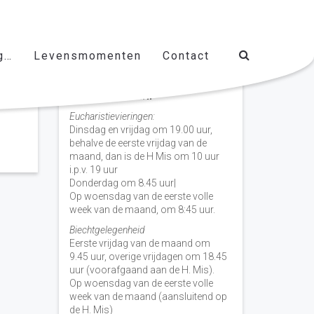
g…
Levensmomenten
Contact
Vieringen door de week
H. Nicolaas Baarn
Eucharistievieringen:
Dinsdag en vrijdag om 19.00 uur,
behalve de eerste vrijdag van de
maand, dan is de H Mis om 10 uur
i.p.v. 19 uur
Donderdag om 8.45 uur|
Op woensdag van de eerste volle
week van de maand, om 8:45 uur.
Biechtgelegenheid
Eerste vrijdag van de maand om
9.45 uur, overige vrijdagen om 18.45
uur (voorafgaand aan de H. Mis).
Op woensdag van de eerste volle
week van de maand (aansluitend op
de H. Mis)