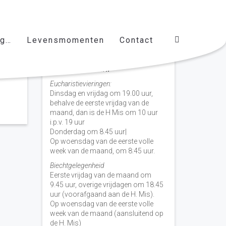
ag…
Levensmomenten
Contact
Vieringen door de week
H. Nicolaas Baarn
Eucharistievieringen:
Dinsdag en vrijdag om 19.00 uur,
behalve de eerste vrijdag van de
maand, dan is de H Mis om 10 uur
i.p.v. 19 uur
Donderdag om 8.45 uur|
Op woensdag van de eerste volle
week van de maand, om 8:45 uur.
Biechtgelegenheid
Eerste vrijdag van de maand om
9.45 uur, overige vrijdagen om 18.45
uur (voorafgaand aan de H. Mis).
Op woensdag van de eerste volle
week van de maand (aansluitend op
de H. Mis)