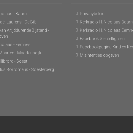
icolaas - Baarn
Privacybeleid
ël-Laurens - De Bilt
Kerkradio H. Nicolaas Baarn
an Altijddurende Bijstand -
Kerkradio H. Nicolaas Eemn
hoven
Facebook Sleutelfiguren
icolaas - Eemnes
Facebookpagina Kind en Ke
 Maarten - Maartensdijk
Misintenties opgeven
llibrord - Soest
lus Borromeüs - Soesterberg