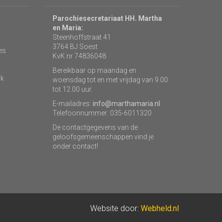
Parochiesecretariaat HH. Martha
en Maria:
Steenhoffstraat 41
3764 BJ Soest
es
KvK nr 74836048
Bereikbaar op maandag en
rk
woensdag tot en met vrijdag van 9.00
tot 12.00 uur.
E-mailadres:
info@marthamaria.nl
Telefoonnummer: 035-6011320
De contactgegevens van de
geloofsgemeenschappen vind je
onder contact!
Website door:
Webheld.nl