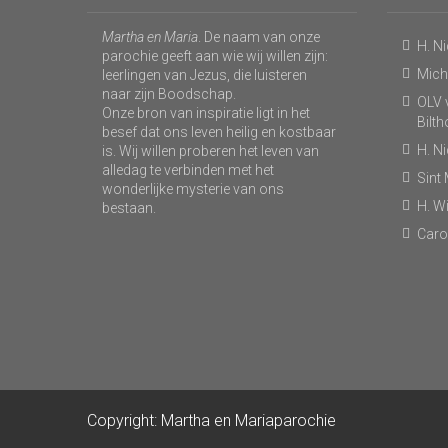
Martha en Maria
. De naam van onze
H. N
parochie geeft aan wie wij willen zijn:
Micha
leerlingen van Jezus, die luisteren
naar zijn Boodschap.
OLV v
Onze bron van inspiratie ligt in het
Bilt
besef dat ons leven heilig en kostbaar
H. N
is. Wij willen proberen het leven van
alledag te verbinden met het
Sint
wonderlijke mysterie van ons
H. Wi
bestaan.
Caro
Copyright: Martha en Mariaparochie