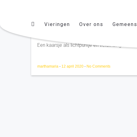
Vieringen
Over ons
Gemeens
Verbinding
Een kaarsje als lichtpuntje en verbinding met e
marthamaria
-
12 april 2020
-
No Comments