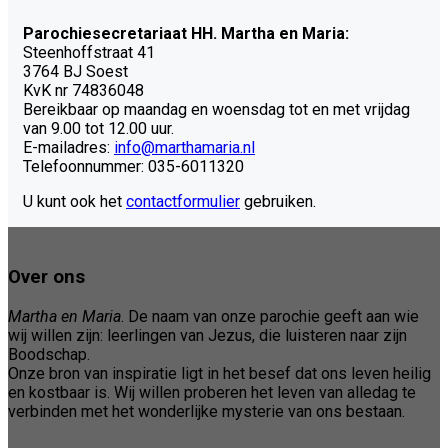
Parochiesecretariaat HH. Martha en Maria:
Steenhoffstraat 41
3764 BJ Soest
KvK nr 74836048
Bereikbaar op maandag en woensdag tot en met vrijdag
van 9.00 tot 12.00 uur.
E-mailadres:
info@marthamaria.nl
Telefoonnummer: 035-6011320
U kunt ook het
contactformulier
gebruiken.
Over ons
Martha en Maria
. De naam van onze parochie geeft aan wie
wij willen zijn: leerlingen van Jezus, die luisteren naar zijn
Boodschap.
Onze bron van inspiratie ligt in het besef dat ons leven heilig
en kostbaar is. Wij willen proberen het leven van alledag te
verbinden met het wonderlijke mysterie van ons bestaan.