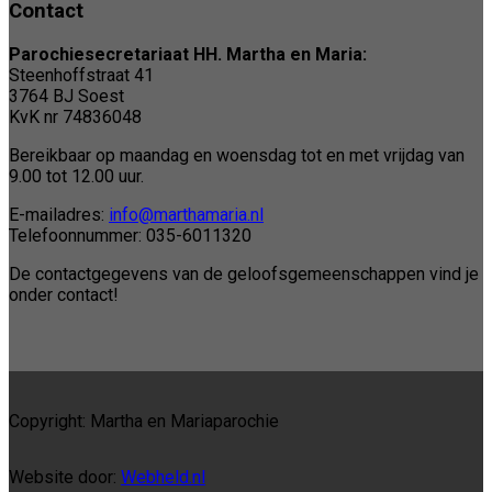
Contact
Parochiesecretariaat HH. Martha en Maria:
Steenhoffstraat 41
3764 BJ Soest
KvK nr 74836048
Bereikbaar op maandag en woensdag tot en met vrijdag van
9.00 tot 12.00 uur.
E-mailadres:
info@marthamaria.nl
Telefoonnummer: 035-6011320
De contactgegevens van de geloofsgemeenschappen vind je
onder contact!
Copyright: Martha en Mariaparochie
Website door:
Webheld.nl