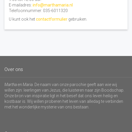
E-mailadres:
info@marthamaria.nl
Telefoonnummer: 035-6011320
U kunt ook het
contactformulier
gebruiken.
Over ons
Martha en Maria
. De naam van onze parochie geeft aan wie wij
willen zijn: leerlingen van Jezus, die luisteren naar zijn Boodschap.
Onze bron van inspiratie ligt in het besef dat ons leven heilig en
kostbaar is. Wij willen proberen het leven van alledag te verbinden
met het wonderlijke mysterie van ons bestaan.