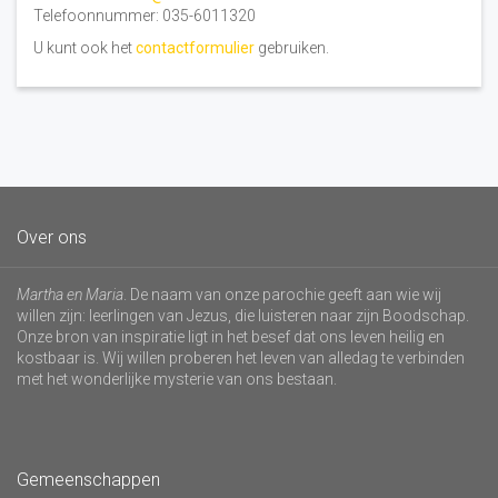
Telefoonnummer: 035-6011320
U kunt ook het
contactformulier
gebruiken.
Over ons
Martha en Maria
. De naam van onze parochie geeft aan wie wij
willen zijn: leerlingen van Jezus, die luisteren naar zijn Boodschap.
Onze bron van inspiratie ligt in het besef dat ons leven heilig en
kostbaar is. Wij willen proberen het leven van alledag te verbinden
met het wonderlijke mysterie van ons bestaan.
Gemeenschappen