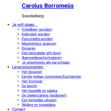
Carolus Borromeüs
Soesterberg
Je wilt graag…
Vrijwilliger worden!
Katholiek worden
Parochielid worden
Misintenties opgeven
Doneren
Een periodieke gift doen
Aanmeldingsformulieren
Je uitschrijven als parochiaan
Levensmomenten
Het doopsel
Eerste heilige communie/Eucharistie
Het Vormsel
De biecht
Het huwelijk en jubilea
De ziekenzalving (bedienen)
Een kerkelijke uitvaart
Wijding en toewijding
Contact