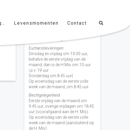
g…
Levensmomenten
Contact
Vieringen door de week
H. Nicolaas Baarn
Eucharistievieringen:
Dinsdag en vrijdag om 19.00 uur,
behalve de eerste vrijdag van de
maand, dan is de H Mis om 10 uur
i.p.v. 19 uur
Donderdag om 8.45 uur|
Op woensdag van de eerste volle
week van de maand, om 8:45 uur.
Biechtgelegenheid
Eerste vrijdag van de maand om
9.45 uur, overige vrijdagen om 18.45
uur (voorafgaand aan de H. Mis).
Op woensdag van de eerste volle
week van de maand (aansluitend op
de H. Mis)