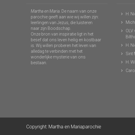
Martha en Maria
. De naam van onze
H. N
parochie geeft aan wie wij willen zijn:
Micha
leerlingen van Jezus, die luisteren
naar zijn Boodschap.
OLV v
Onze bron van inspiratie ligt in het
Bilt
besef dat ons leven heilig en kostbaar
H. N
is. Wij willen proberen het leven van
alledag te verbinden met het
Sint
wonderlijke mysterie van ons
H. Wi
bestaan.
Caro
Copyright: Martha en Mariaparochie