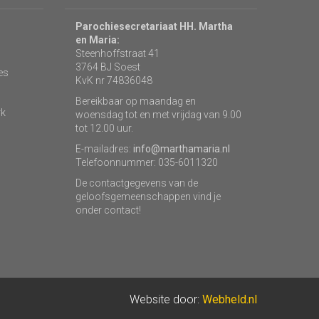
Parochiesecretariaat HH. Martha
en Maria:
Steenhoffstraat 41
3764 BJ Soest
es
KvK nr 74836048
Bereikbaar op maandag en
rk
woensdag tot en met vrijdag van 9.00
tot 12.00 uur.
E-mailadres:
info@marthamaria.nl
Telefoonnummer: 035-6011320
De contactgegevens van de
geloofsgemeenschappen vind je
onder contact!
Website door:
Webheld.nl