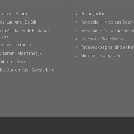
icolaas - Baarn
Privacybeleid
ël-Laurens - De Bilt
Kerkradio H. Nicolaas Baarn
an Altijddurende Bijstand -
Kerkradio H. Nicolaas Eemn
hoven
Facebook Sleutelfiguren
icolaas - Eemnes
Facebookpagina Kind en Ke
 Maarten - Maartensdijk
Misintenties opgeven
llibrord - Soest
lus Borromeüs - Soesterberg