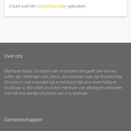
U kunt ook het
contactformulier
gebruiken.
Over ons
Martha en Maria
. De naam van onze parochie geeft aan wie wij
willen zijn: leerlingen van Jezus, die luisteren naar zijn Boodschap.
Onze bron van inspiratie ligt in het besef dat ons leven heilig en
kostbaar is. Wij willen proberen het leven van alledag te verbinden
met het wonderlijke mysterie van ons bestaan.
Gemeenschappen