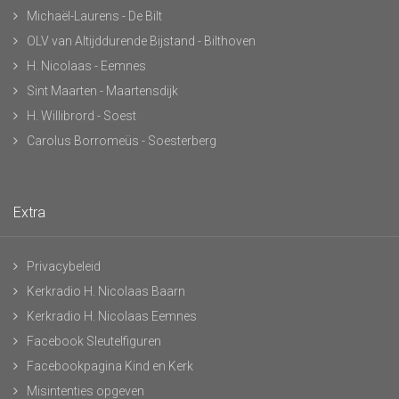
Michaël-Laurens - De Bilt
OLV van Altijddurende Bijstand - Bilthoven
H. Nicolaas - Eemnes
Sint Maarten - Maartensdijk
H. Willibrord - Soest
Carolus Borromeüs - Soesterberg
Extra
Privacybeleid
Kerkradio H. Nicolaas Baarn
Kerkradio H. Nicolaas Eemnes
Facebook Sleutelfiguren
Facebookpagina Kind en Kerk
Misintenties opgeven