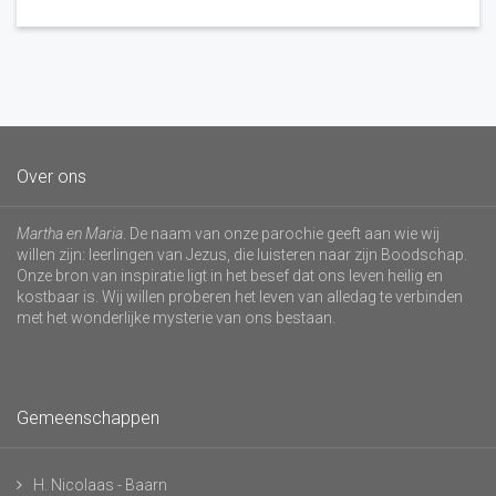
Over ons
Martha en Maria
. De naam van onze parochie geeft aan wie wij
willen zijn: leerlingen van Jezus, die luisteren naar zijn Boodschap.
Onze bron van inspiratie ligt in het besef dat ons leven heilig en
kostbaar is. Wij willen proberen het leven van alledag te verbinden
met het wonderlijke mysterie van ons bestaan.
Gemeenschappen
H. Nicolaas - Baarn