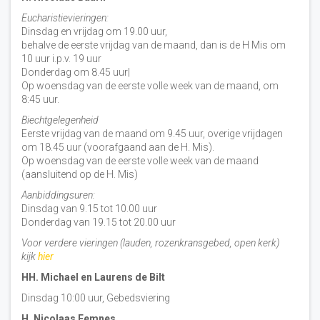
Eucharistievieringen:
Dinsdag en vrijdag om 19.00 uur,
behalve de eerste vrijdag van de maand, dan is de H Mis om
10 uur i.p.v. 19 uur
Donderdag om 8.45 uur|
Op woensdag van de eerste volle week van de maand, om
8:45 uur.
Biechtgelegenheid
Eerste vrijdag van de maand om 9.45 uur, overige vrijdagen
om 18.45 uur (voorafgaand aan de H. Mis).
Op woensdag van de eerste volle week van de maand
(aansluitend op de H. Mis)
Aanbiddingsuren:
Dinsdag van 9.15 tot 10.00 uur
Donderdag van 19.15 tot 20.00 uur
Voor verdere vieringen (lauden, rozenkransgebed, open kerk)
kijk
hier
HH. Michael en Laurens de Bilt
Dinsdag 10:00 uur, Gebedsviering
H. Nicolaas Eemnes