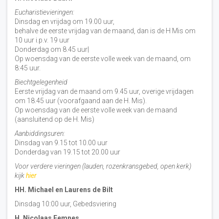
Eucharistievieringen:
Dinsdag en vrijdag om 19.00 uur,
behalve de eerste vrijdag van de maand, dan is de H Mis om
10 uur i.p.v. 19 uur
Donderdag om 8.45 uur|
Op woensdag van de eerste volle week van de maand, om
8:45 uur.
Biechtgelegenheid
Eerste vrijdag van de maand om 9.45 uur, overige vrijdagen
om 18.45 uur (voorafgaand aan de H. Mis).
Op woensdag van de eerste volle week van de maand
(aansluitend op de H. Mis)
Aanbiddingsuren:
Dinsdag van 9.15 tot 10.00 uur
Donderdag van 19.15 tot 20.00 uur
Voor verdere vieringen (lauden, rozenkransgebed, open kerk)
kijk
hier
HH. Michael en Laurens de Bilt
Dinsdag 10:00 uur, Gebedsviering
H. Nicolaas Eemnes