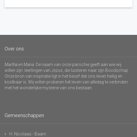
Over ons
Martha en Maria
. De naam van onze parochie geeft aan wie wij
willen zijn: leerlingen van Jezus, die luisteren naar zijn Boodschap.
Onze bron van inspiratie ligt in het besef dat ons leven heilig en
kostbaar is. Wij willen proberen het leven van alledag te verbinden
met het wonderlijke mysterie van ons bestaan.
Gemeenschappen
H. Nicolaas - Baarn