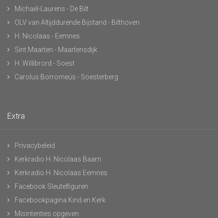
Michaël-Laurens - De Bilt
OLV van Altijddurende Bijstand - Bilthoven
H. Nicolaas - Eemnes
Sint Maarten - Maartensdijk
H. Willibrord - Soest
Carolus Borromeüs - Soesterberg
Extra
Privacybeleid
Kerkradio H. Nicolaas Baarn
Kerkradio H. Nicolaas Eemnes
Facebook Sleutelfiguren
Facebookpagina Kind en Kerk
Misintenties opgeven