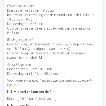
Eucharistievieringen:
Dinsdag en vrijdag om 19.00 uur,
behalve de eerste vrijdag van de maand, dan is de H Mis om
10 uur i.p.v. 19 uur
Donderdag om 8.45 uur|
Op woensdag van de eerste volle week van de maand, om
8:45 uur.
Biechtgelegenheid
Eerste vrijdag van de maand om 9.45 uur, overige vrijdagen
om 18.45 uur (voorafgaand aan de H. Mis).
Op woensdag van de eerste volle week van de maand
(aansluitend op de H. Mis)
Aanbiddingsuren:
Dinsdag van 9.15 tot 10.00 uur
Donderdag van 19.15 tot 20.00 uur
Voor verdere vieringen (lauden, rozenkransgebed, open kerk)
kijk
hier
HH. Michael en Laurens de Bilt
Dinsdag 10:00 uur, Gebedsviering
H. Nicolaas Eemnes