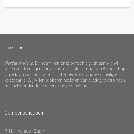
Over ons
Martha en Maria
. De naam van onze parochie geeft aan wie wij
willen zijn: leerlingen van Jezus, die luisteren naar zijn Boodschap.
Onze bron van inspiratie ligt in het besef dat ons leven heilig en
kostbaar is. Wij willen proberen het leven van alledag te verbinden
met het wonderlijke mysterie van ons bestaan.
Gemeenschappen
H. Nicolaas - Baarn