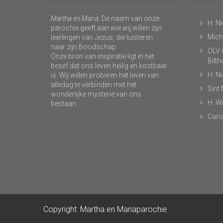
Martha en Maria
. De naam van onze
H. N
parochie geeft aan wie wij willen zijn:
Micha
leerlingen van Jezus, die luisteren
naar zijn Boodschap.
OLV v
Onze bron van inspiratie ligt in het
Bilt
besef dat ons leven heilig en kostbaar
H. N
is. Wij willen proberen het leven van
alledag te verbinden met het
Sint
wonderlijke mysterie van ons
H. Wi
bestaan.
Caro
Copyright: Martha en Mariaparochie