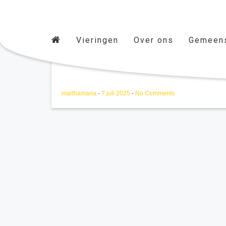
Vieringen
Over ons
Gemeen
M&M juli - augustus 202
marthamaria
-
7 juli 2025
-
No Comments