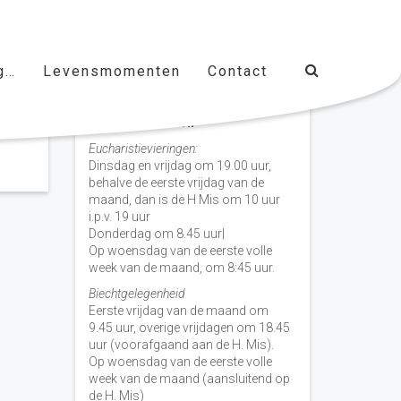
g…
Levensmomenten
Contact
Vieringen door de week
H. Nicolaas Baarn
Eucharistievieringen:
Dinsdag en vrijdag om 19.00 uur,
behalve de eerste vrijdag van de
maand, dan is de H Mis om 10 uur
i.p.v. 19 uur
Donderdag om 8.45 uur|
Op woensdag van de eerste volle
week van de maand, om 8:45 uur.
Biechtgelegenheid
Eerste vrijdag van de maand om
9.45 uur, overige vrijdagen om 18.45
uur (voorafgaand aan de H. Mis).
Op woensdag van de eerste volle
week van de maand (aansluitend op
de H. Mis)