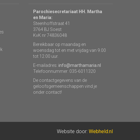
Parochiesecretariaat HH. Martha
en Maria:
Steenhoffstraat 41
3764 BJ Soest
es
KvK nr 74836048
Bereikbaar op maandag en
rk
woensdag tot en met vrijdag van 9.00
tot 12.00 uur.
E-mailadres:
info@marthamaria.nl
Telefoonnummer: 035-6011320
De contactgegevens van de
geloofsgemeenschappen vind je
onder contact!
Website door:
Webheld.nl