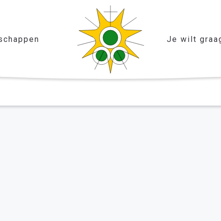
schappen
Je wilt graa
5