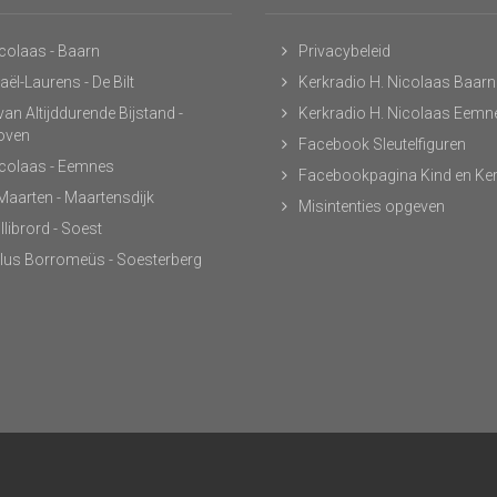
icolaas - Baarn
Privacybeleid
ël-Laurens - De Bilt
Kerkradio H. Nicolaas Baarn
an Altijddurende Bijstand -
Kerkradio H. Nicolaas Eemn
hoven
Facebook Sleutelfiguren
icolaas - Eemnes
Facebookpagina Kind en Ke
 Maarten - Maartensdijk
Misintenties opgeven
llibrord - Soest
lus Borromeüs - Soesterberg