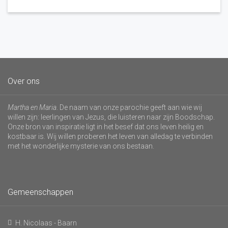
Over ons
Martha en Maria
. De naam van onze parochie geeft aan wie wij
willen zijn: leerlingen van Jezus, die luisteren naar zijn Boodschap.
Onze bron van inspiratie ligt in het besef dat ons leven heilig en
kostbaar is. Wij willen proberen het leven van alledag te verbinden
met het wonderlijke mysterie van ons bestaan.
Gemeenschappen
H. Nicolaas - Baarn