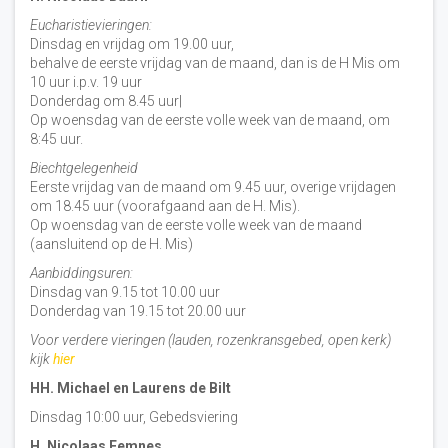
Eucharistievieringen:
Dinsdag en vrijdag om 19.00 uur,
behalve de eerste vrijdag van de maand, dan is de H Mis om
10 uur i.p.v. 19 uur
Donderdag om 8.45 uur|
Op woensdag van de eerste volle week van de maand, om
8:45 uur.
Biechtgelegenheid
Eerste vrijdag van de maand om 9.45 uur, overige vrijdagen
om 18.45 uur (voorafgaand aan de H. Mis).
Op woensdag van de eerste volle week van de maand
(aansluitend op de H. Mis)
Aanbiddingsuren:
Dinsdag van 9.15 tot 10.00 uur
Donderdag van 19.15 tot 20.00 uur
Voor verdere vieringen (lauden, rozenkransgebed, open kerk)
kijk
hier
HH. Michael en Laurens de Bilt
Dinsdag 10:00 uur, Gebedsviering
H. Nicolaas Eemnes