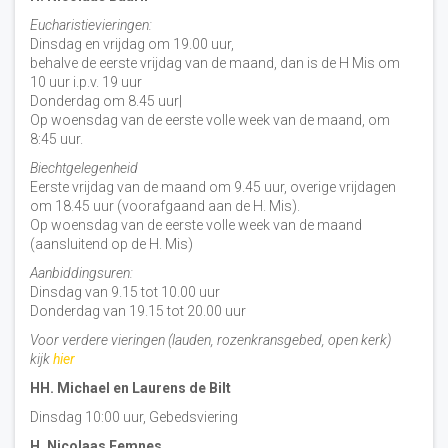
Eucharistievieringen:
Dinsdag en vrijdag om 19.00 uur,
behalve de eerste vrijdag van de maand, dan is de H Mis om
10 uur i.p.v. 19 uur
Donderdag om 8.45 uur|
Op woensdag van de eerste volle week van de maand, om
8:45 uur.
Biechtgelegenheid
Eerste vrijdag van de maand om 9.45 uur, overige vrijdagen
om 18.45 uur (voorafgaand aan de H. Mis).
Op woensdag van de eerste volle week van de maand
(aansluitend op de H. Mis)
Aanbiddingsuren:
Dinsdag van 9.15 tot 10.00 uur
Donderdag van 19.15 tot 20.00 uur
Voor verdere vieringen (lauden, rozenkransgebed, open kerk)
kijk
hier
HH. Michael en Laurens de Bilt
Dinsdag 10:00 uur, Gebedsviering
H. Nicolaas Eemnes