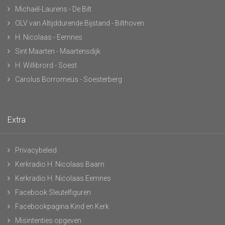
Michaël-Laurens - De Bilt
OLV van Altijddurende Bijstand - Bilthoven
H. Nicolaas - Eemnes
Sint Maarten - Maartensdijk
H. Willibrord - Soest
Carolus Borromeüs - Soesterberg
Extra
Privacybeleid
Kerkradio H. Nicolaas Baarn
Kerkradio H. Nicolaas Eemnes
Facebook Sleutelfiguren
Facebookpagina Kind en Kerk
Misintenties opgeven