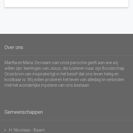
Over ons
Martha en Maria
. De naam van onze parochie geeft aan wie wij
willen zijn: leerlingen van Jezus, die luisteren naar zijn Boodschap.
Onze bron van inspiratie ligt in het besef dat ons leven heilig en
kostbaar is. Wij willen proberen het leven van alledag te verbinden
met het wonderlijke mysterie van ons bestaan.
Gemeenschappen
H. Nicolaas - Baarn