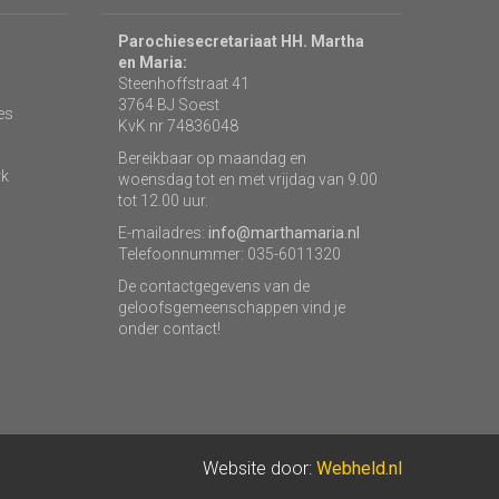
Parochiesecretariaat HH. Martha
en Maria:
Steenhoffstraat 41
3764 BJ Soest
es
KvK nr 74836048
Bereikbaar op maandag en
rk
woensdag tot en met vrijdag van 9.00
tot 12.00 uur.
E-mailadres:
info@marthamaria.nl
Telefoonnummer: 035-6011320
De contactgegevens van de
geloofsgemeenschappen vind je
onder contact!
Website door:
Webheld.nl