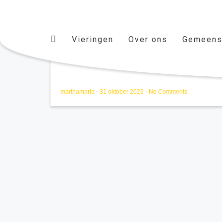
Vieringen
Over ons
Gemeens
M&M november decembe
marthamaria
-
31 oktober 2023
-
No Comments