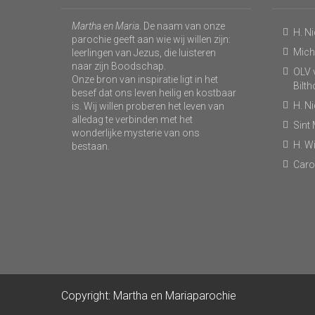
Martha en Maria
. De naam van onze
H. N
parochie geeft aan wie wij willen zijn:
Micha
leerlingen van Jezus, die luisteren
naar zijn Boodschap.
OLV v
Onze bron van inspiratie ligt in het
Bilt
besef dat ons leven heilig en kostbaar
H. N
is. Wij willen proberen het leven van
alledag te verbinden met het
Sint
wonderlijke mysterie van ons
H. Wi
bestaan.
Caro
Copyright: Martha en Mariaparochie