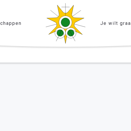
chappen
Je wilt gra
r 2023