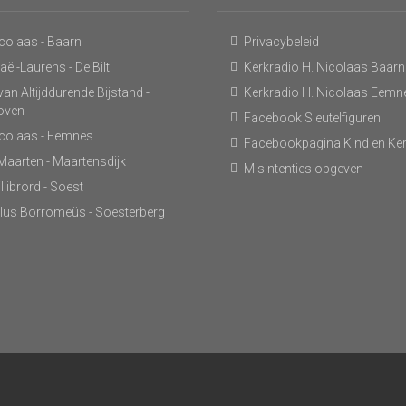
icolaas - Baarn
Privacybeleid
ël-Laurens - De Bilt
Kerkradio H. Nicolaas Baarn
an Altijddurende Bijstand -
Kerkradio H. Nicolaas Eemn
hoven
Facebook Sleutelfiguren
icolaas - Eemnes
Facebookpagina Kind en Ke
 Maarten - Maartensdijk
Misintenties opgeven
llibrord - Soest
lus Borromeüs - Soesterberg