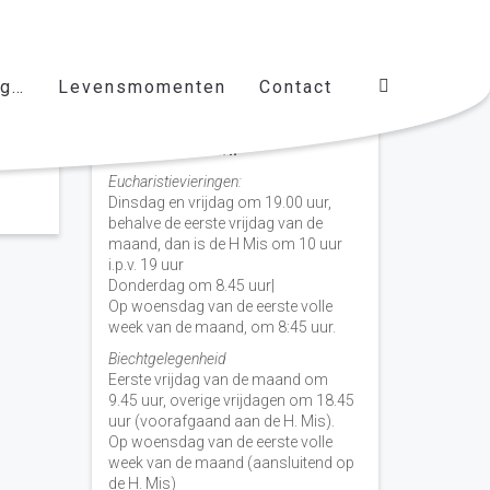
ag…
Levensmomenten
Contact
Vieringen door de week
H. Nicolaas Baarn
Eucharistievieringen:
Dinsdag en vrijdag om 19.00 uur,
behalve de eerste vrijdag van de
maand, dan is de H Mis om 10 uur
i.p.v. 19 uur
Donderdag om 8.45 uur|
Op woensdag van de eerste volle
week van de maand, om 8:45 uur.
Biechtgelegenheid
Eerste vrijdag van de maand om
9.45 uur, overige vrijdagen om 18.45
uur (voorafgaand aan de H. Mis).
Op woensdag van de eerste volle
week van de maand (aansluitend op
de H. Mis)