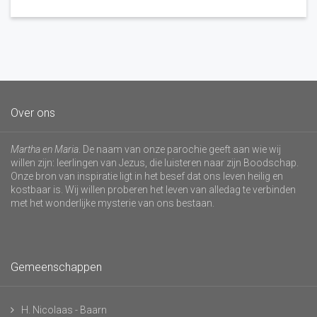
Over ons
Martha en Maria
. De naam van onze parochie geeft aan wie wij
willen zijn: leerlingen van Jezus, die luisteren naar zijn Boodschap.
Onze bron van inspiratie ligt in het besef dat ons leven heilig en
kostbaar is. Wij willen proberen het leven van alledag te verbinden
met het wonderlijke mysterie van ons bestaan.
Gemeenschappen
H. Nicolaas - Baarn