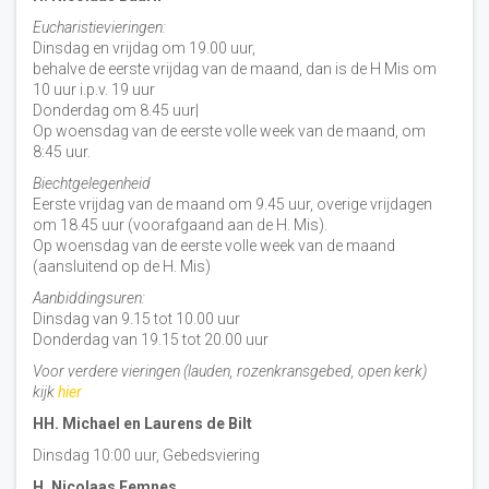
Eucharistievieringen:
Dinsdag en vrijdag om 19.00 uur,
behalve de eerste vrijdag van de maand, dan is de H Mis om
10 uur i.p.v. 19 uur
Donderdag om 8.45 uur|
Op woensdag van de eerste volle week van de maand, om
8:45 uur.
Biechtgelegenheid
Eerste vrijdag van de maand om 9.45 uur, overige vrijdagen
om 18.45 uur (voorafgaand aan de H. Mis).
Op woensdag van de eerste volle week van de maand
(aansluitend op de H. Mis)
Aanbiddingsuren:
Dinsdag van 9.15 tot 10.00 uur
Donderdag van 19.15 tot 20.00 uur
Voor verdere vieringen (lauden, rozenkransgebed, open kerk)
kijk
hier
HH. Michael en Laurens de Bilt
Dinsdag 10:00 uur, Gebedsviering
H. Nicolaas Eemnes