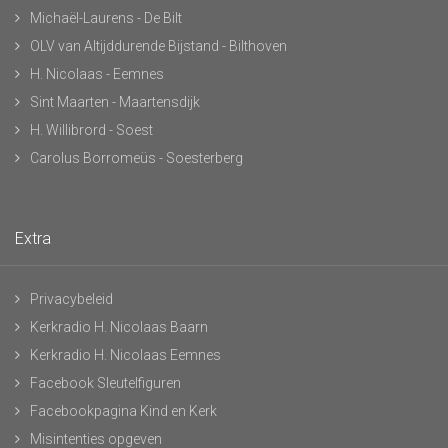
Michaël-Laurens - De Bilt
OLV van Altijddurende Bijstand - Bilthoven
H. Nicolaas - Eemnes
Sint Maarten - Maartensdijk
H. Willibrord - Soest
Carolus Borromeüs - Soesterberg
Extra
Privacybeleid
Kerkradio H. Nicolaas Baarn
Kerkradio H. Nicolaas Eemnes
Facebook Sleutelfiguren
Facebookpagina Kind en Kerk
Misintenties opgeven