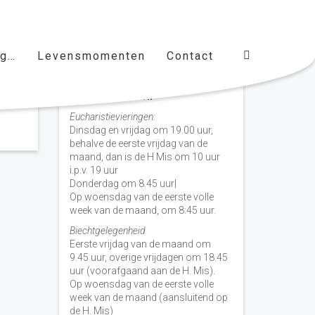
ag…
Levensmomenten
Contact
Vieringen door de week
H. Nicolaas Baarn
Eucharistievieringen:
Dinsdag en vrijdag om 19.00 uur,
behalve de eerste vrijdag van de
maand, dan is de H Mis om 10 uur
i.p.v. 19 uur
Donderdag om 8.45 uur|
Op woensdag van de eerste volle
week van de maand, om 8:45 uur.
Biechtgelegenheid
Eerste vrijdag van de maand om
9.45 uur, overige vrijdagen om 18.45
uur (voorafgaand aan de H. Mis).
Op woensdag van de eerste volle
week van de maand (aansluitend op
de H. Mis)