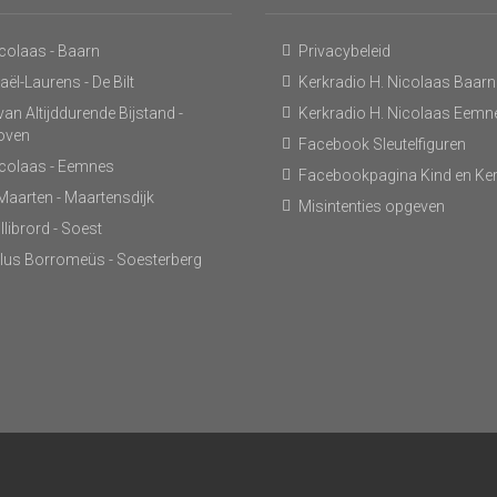
icolaas - Baarn
Privacybeleid
ël-Laurens - De Bilt
Kerkradio H. Nicolaas Baarn
an Altijddurende Bijstand -
Kerkradio H. Nicolaas Eemn
hoven
Facebook Sleutelfiguren
icolaas - Eemnes
Facebookpagina Kind en Ke
 Maarten - Maartensdijk
Misintenties opgeven
llibrord - Soest
lus Borromeüs - Soesterberg