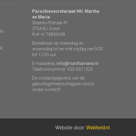
Parochiesecretariaat HH. Martha
en Maria:
Steenhoffstraat 41
3764 BJ Soest
es
KvK nr 74836048
Bereikbaar op maandag en
rk
woensdag tot en met vrijdag van 9.00
tot 12.00 uur.
E-mailadres:
info@marthamaria.nl
Telefoonnummer: 035-6011320
De contactgegevens van de
geloofsgemeenschappen vind je
onder contact!
Website door:
Webheld.nl