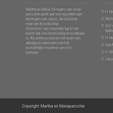
Martha en Maria
. De naam van onze
H. N
parochie geeft aan wie wij willen zijn:
Micha
leerlingen van Jezus, die luisteren
naar zijn Boodschap.
OLV v
Onze bron van inspiratie ligt in het
Bilt
besef dat ons leven heilig en kostbaar
H. N
is. Wij willen proberen het leven van
alledag te verbinden met het
Sint
wonderlijke mysterie van ons
H. Wi
bestaan.
Caro
Copyright: Martha en Mariaparochie