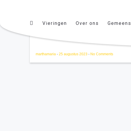
Vieringen
Over ons
Gemeens
M&M september oktober
marthamaria
-
25 augustus 2023
-
No Comments