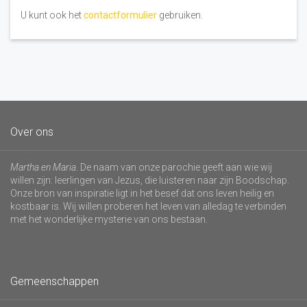
U kunt ook het
contactformulier
gebruiken.
Over ons
Martha en Maria
. De naam van onze parochie geeft aan wie wij
willen zijn: leerlingen van Jezus, die luisteren naar zijn Boodschap.
Onze bron van inspiratie ligt in het besef dat ons leven heilig en
kostbaar is. Wij willen proberen het leven van alledag te verbinden
met het wonderlijke mysterie van ons bestaan.
Gemeenschappen