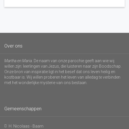
Over ons
Martha en Maria
. De naam van onze parochie geeft aan wie wij
willen zijn: leerlingen van Jezus, die luisteren naar zijn Boodschap.
Onze bron van inspiratie ligt in het besef dat ons leven heilig en
kostbaar is. Wij willen proberen het leven van alledag te verbinden
met het wonderlijke mysterie van ons bestaan.
Gemeenschappen
H. Nicolaas - Baarn