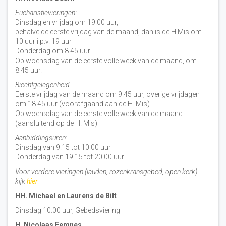
Eucharistievieringen:
Dinsdag en vrijdag om 19.00 uur,
behalve de eerste vrijdag van de maand, dan is de H Mis om
10 uur i.p.v. 19 uur
Donderdag om 8.45 uur|
Op woensdag van de eerste volle week van de maand, om
8:45 uur.
Biechtgelegenheid
Eerste vrijdag van de maand om 9.45 uur, overige vrijdagen
om 18.45 uur (voorafgaand aan de H. Mis).
Op woensdag van de eerste volle week van de maand
(aansluitend op de H. Mis)
Aanbiddingsuren:
Dinsdag van 9.15 tot 10.00 uur
Donderdag van 19.15 tot 20.00 uur
Voor verdere vieringen (lauden, rozenkransgebed, open kerk)
kijk
hier
HH. Michael en Laurens de Bilt
Dinsdag 10:00 uur, Gebedsviering
H. Nicolaas Eemnes