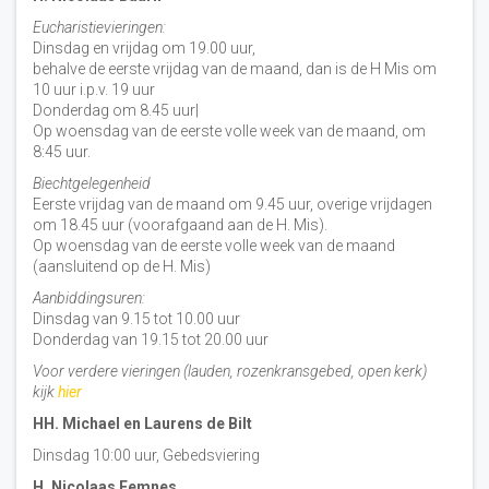
Eucharistievieringen:
Dinsdag en vrijdag om 19.00 uur,
behalve de eerste vrijdag van de maand, dan is de H Mis om
10 uur i.p.v. 19 uur
Donderdag om 8.45 uur|
Op woensdag van de eerste volle week van de maand, om
8:45 uur.
Biechtgelegenheid
Eerste vrijdag van de maand om 9.45 uur, overige vrijdagen
om 18.45 uur (voorafgaand aan de H. Mis).
Op woensdag van de eerste volle week van de maand
(aansluitend op de H. Mis)
Aanbiddingsuren:
Dinsdag van 9.15 tot 10.00 uur
Donderdag van 19.15 tot 20.00 uur
Voor verdere vieringen (lauden, rozenkransgebed, open kerk)
kijk
hier
HH. Michael en Laurens de Bilt
Dinsdag 10:00 uur, Gebedsviering
H. Nicolaas Eemnes