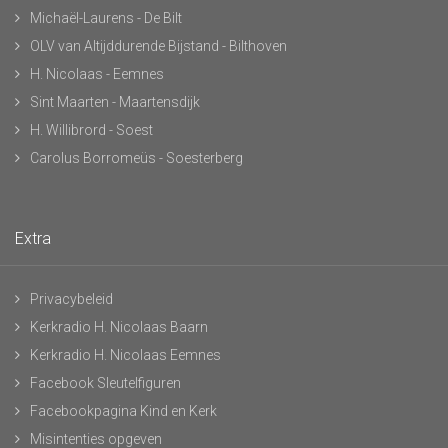
Michaël-Laurens - De Bilt
OLV van Altijddurende Bijstand - Bilthoven
H. Nicolaas - Eemnes
Sint Maarten - Maartensdijk
H. Willibrord - Soest
Carolus Borromeüs - Soesterberg
Extra
Privacybeleid
Kerkradio H. Nicolaas Baarn
Kerkradio H. Nicolaas Eemnes
Facebook Sleutelfiguren
Facebookpagina Kind en Kerk
Misintenties opgeven