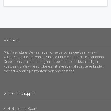
Over ons
Martha en Maria
. De naam van onze parochie geeft aan wie wij
willen zijn: leerlingen van Jezus, die luisteren naar zijn Boodschap.
Onze bron van inspiratie ligt in het besef dat ons leven heilig en
kostbaar is. Wij willen proberen het leven van alledag te verbinden
met het wonderlijke mysterie van ons bestaan.
Gemeenschappen
H. Nicolaas - Baarn