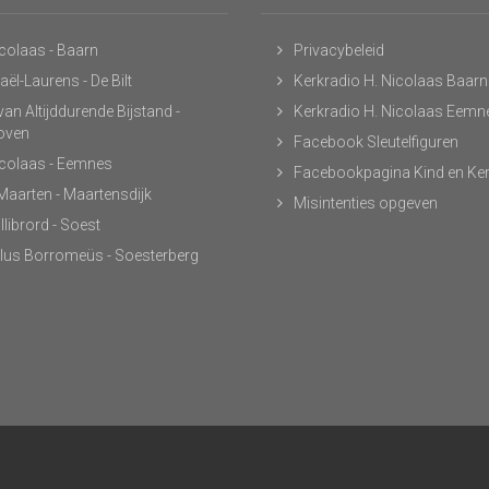
icolaas - Baarn
Privacybeleid
ël-Laurens - De Bilt
Kerkradio H. Nicolaas Baarn
an Altijddurende Bijstand -
Kerkradio H. Nicolaas Eemn
hoven
Facebook Sleutelfiguren
icolaas - Eemnes
Facebookpagina Kind en Ke
 Maarten - Maartensdijk
Misintenties opgeven
llibrord - Soest
lus Borromeüs - Soesterberg