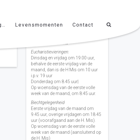
g…
Levensmomenten
Contact
Vieringen door de week
H. Nicolaas Baarn
Eucharistievieringen:
Dinsdag en vrijdag om 19.00 uur,
behalve de eerste vrijdag van de
maand, dan is de H Mis om 10 uur
i.p.v. 19 uur
Donderdag om 8.45 uur|
Op woensdag van de eerste volle
week van de maand, om 8:45 uur.
Biechtgelegenheid
Eerste vrijdag van de maand om
9.45 uur, overige vrijdagen om 18.45
uur (voorafgaand aan de H. Mis).
Op woensdag van de eerste volle
week van de maand (aansluitend op
de H. Mis)