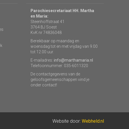
Parochiesecretariaat HH. Martha
en Maria:
Steenhoffstraat 41
3764 BJ Soest
es
KvK nr 74836048
Bereikbaar op maandag en
rk
woensdag tot en met vrijdag van 9.00
tot 12.00 uur.
E-mailadres:
info@marthamaria.nl
Telefoonnummer: 035-6011320
De contactgegevens van de
geloofsgemeenschappen vind je
onder contact!
Website door:
Webheld.nl