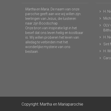
Martha en Maria
. De naam van onze
H. N
parochie geeft aan wie wij willen zijn:
Micha
leerlingen van Jezus, die luisteren
naar zijn Boodschap.
OLV v
Onze bron van inspiratie ligt in het
Bilt
besef dat ons leven heilig en kostbaar
H. N
is. Wij willen proberen het leven van
alledag te verbinden met het
Sint
wonderlijke mysterie van ons
H. Wi
bestaan.
Caro
Copyright: Martha en Mariaparochie