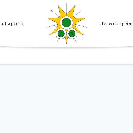
schappen
Je wilt graa
-december 2023