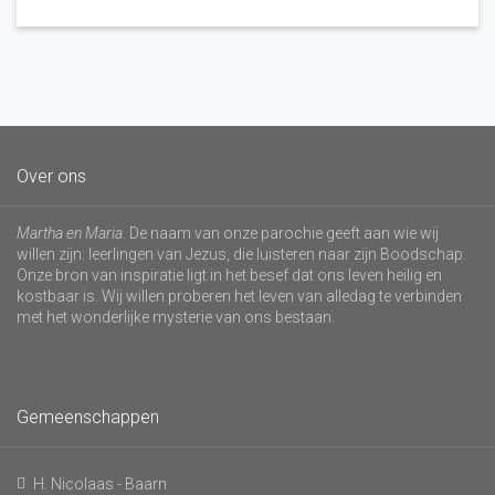
Over ons
Martha en Maria
. De naam van onze parochie geeft aan wie wij
willen zijn: leerlingen van Jezus, die luisteren naar zijn Boodschap.
Onze bron van inspiratie ligt in het besef dat ons leven heilig en
kostbaar is. Wij willen proberen het leven van alledag te verbinden
met het wonderlijke mysterie van ons bestaan.
Gemeenschappen
H. Nicolaas - Baarn