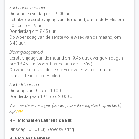
Eucharistievieringen:
Dinsdag en vrijdag om 19.00 uur,
behalve de eerste vrijdag van de maand, dan is de H Mis om
10 uur i.p.v. 19 uur
Donderdag om 8.45 uur|
Op woensdag van de eerste volle week van de maand, om
8:45 uur.
Biechtgelegenheid
Eerste vrijdag van de maand om 9.45 uur, overige vrijdagen
om 18.45 uur (voorafgaand aan de H. Mis).
Op woensdag van de eerste volle week van de maand
(aansluitend op de H. Mis)
Aanbiddingsuren:
Dinsdag van 9.15 tot 10.00 uur
Donderdag van 19.15 tot 20.00 uur
Voor verdere vieringen (lauden, rozenkransgebed, open kerk)
kijk
hier
HH. Michael en Laurens de Bilt
Dinsdag 10:00 uur, Gebedsviering
H. Nicolaas Eemnes