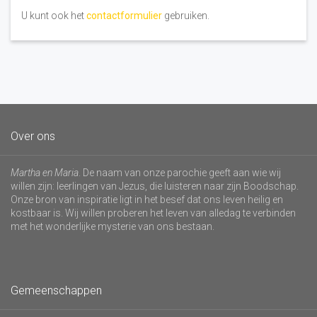
U kunt ook het
contactformulier
gebruiken.
Over ons
Martha en Maria
. De naam van onze parochie geeft aan wie wij
willen zijn: leerlingen van Jezus, die luisteren naar zijn Boodschap.
Onze bron van inspiratie ligt in het besef dat ons leven heilig en
kostbaar is. Wij willen proberen het leven van alledag te verbinden
met het wonderlijke mysterie van ons bestaan.
Gemeenschappen