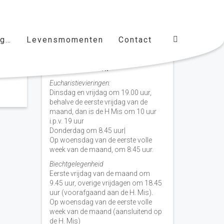
ag…
Levensmomenten
Contact
Vieringen door de week
H. Nicolaas Baarn
Eucharistievieringen:
Dinsdag en vrijdag om 19.00 uur,
behalve de eerste vrijdag van de
maand, dan is de H Mis om 10 uur
i.p.v. 19 uur
Donderdag om 8.45 uur|
Op woensdag van de eerste volle
week van de maand, om 8:45 uur.
Biechtgelegenheid
Eerste vrijdag van de maand om
9.45 uur, overige vrijdagen om 18.45
uur (voorafgaand aan de H. Mis).
Op woensdag van de eerste volle
week van de maand (aansluitend op
de H. Mis)