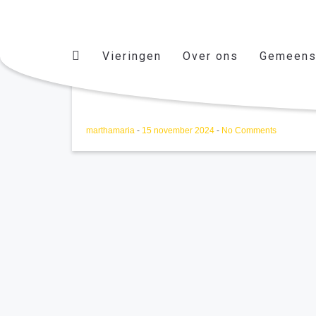
Vieringen
Over ons
Gemeens
test november
marthamaria
-
15 november 2024
-
No Comments