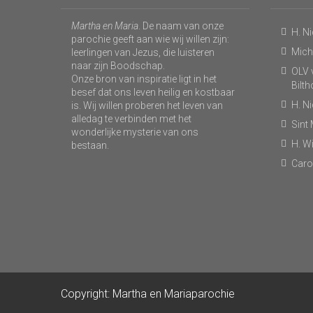
Martha en Maria
. De naam van onze
H. N
parochie geeft aan wie wij willen zijn:
Micha
leerlingen van Jezus, die luisteren
naar zijn Boodschap.
OLV v
Onze bron van inspiratie ligt in het
Bilt
besef dat ons leven heilig en kostbaar
H. N
is. Wij willen proberen het leven van
alledag te verbinden met het
Sint
wonderlijke mysterie van ons
H. Wi
bestaan.
Caro
Copyright: Martha en Mariaparochie