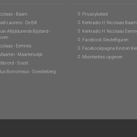
icolaas - Baarn
Privacybeleid
ël-Laurens - De Bilt
Kerkradio H. Nicolaas Baarn
an Altijddurende Bijstand -
Kerkradio H. Nicolaas Eemn
hoven
Facebook Sleutelfiguren
icolaas - Eemnes
Facebookpagina Kind en Ke
 Maarten - Maartensdijk
Misintenties opgeven
llibrord - Soest
lus Borromeüs - Soesterberg