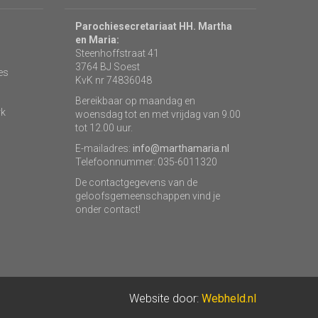
Parochiesecretariaat HH. Martha
en Maria:
Steenhoffstraat 41
3764 BJ Soest
es
KvK nr 74836048
Bereikbaar op maandag en
rk
woensdag tot en met vrijdag van 9.00
tot 12.00 uur.
E-mailadres:
info@marthamaria.nl
Telefoonnummer: 035-6011320
De contactgegevens van de
geloofsgemeenschappen vind je
onder contact!
Website door:
Webheld.nl