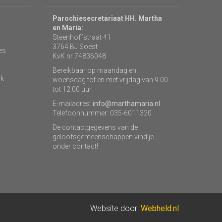
Parochiesecretariaat HH. Martha
en Maria:
Steenhoffstraat 41
3764 BJ Soest
es
KvK nr 74836048
Bereikbaar op maandag en
rk
woensdag tot en met vrijdag van 9.00
tot 12.00 uur.
E-mailadres:
info@marthamaria.nl
Telefoonnummer: 035-6011320
De contactgegevens van de
geloofsgemeenschappen vind je
onder contact!
Website door:
Webheld.nl