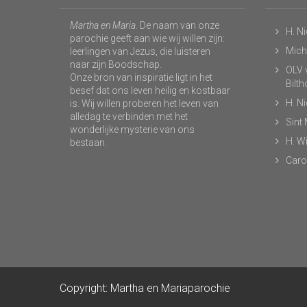
Martha en Maria
. De naam van onze
H. N
parochie geeft aan wie wij willen zijn:
Micha
leerlingen van Jezus, die luisteren
naar zijn Boodschap.
OLV v
Onze bron van inspiratie ligt in het
Bilt
besef dat ons leven heilig en kostbaar
H. N
is. Wij willen proberen het leven van
alledag te verbinden met het
Sint
wonderlijke mysterie van ons
H. Wi
bestaan.
Caro
Copyright: Martha en Mariaparochie