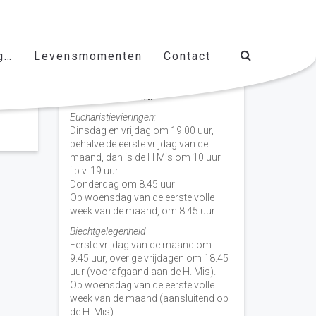
g…
Levensmomenten
Contact
Vieringen door de week
H. Nicolaas Baarn
Eucharistievieringen:
Dinsdag en vrijdag om 19.00 uur,
behalve de eerste vrijdag van de
maand, dan is de H Mis om 10 uur
i.p.v. 19 uur
Donderdag om 8.45 uur|
Op woensdag van de eerste volle
week van de maand, om 8:45 uur.
Biechtgelegenheid
Eerste vrijdag van de maand om
9.45 uur, overige vrijdagen om 18.45
uur (voorafgaand aan de H. Mis).
Op woensdag van de eerste volle
week van de maand (aansluitend op
de H. Mis)