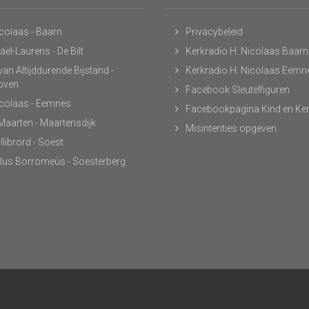
icolaas - Baarn
Privacybeleid
ël-Laurens - De Bilt
Kerkradio H. Nicolaas Baarn
an Altijddurende Bijstand -
Kerkradio H. Nicolaas Eemn
hoven
Facebook Sleutelfiguren
icolaas - Eemnes
Facebookpagina Kind en Ke
 Maarten - Maartensdijk
Misintenties opgeven
llibrord - Soest
lus Borromeüs - Soesterberg