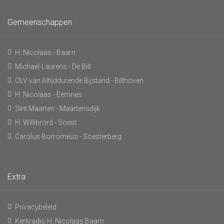
Gemeenschappen
H. Nicolaas - Baarn
Michaël-Laurens - De Bilt
OLV van Altijddurende Bijstand - Bilthoven
H. Nicolaas - Eemnes
Sint Maarten - Maartensdijk
H. Willibrord - Soest
Carolus Borromeüs - Soesterberg
Extra
Privacybeleid
Kerkradio H. Nicolaas Baarn