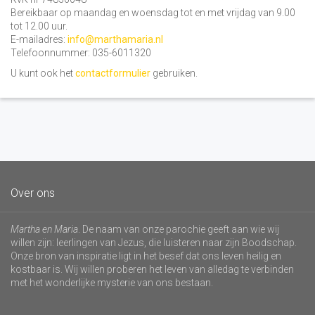
Bereikbaar op maandag en woensdag tot en met vrijdag van 9.00
tot 12.00 uur.
E-mailadres:
info@marthamaria.nl
Telefoonnummer: 035-6011320
U kunt ook het
contactformulier
gebruiken.
Over ons
Martha en Maria
. De naam van onze parochie geeft aan wie wij
willen zijn: leerlingen van Jezus, die luisteren naar zijn Boodschap.
Onze bron van inspiratie ligt in het besef dat ons leven heilig en
kostbaar is. Wij willen proberen het leven van alledag te verbinden
met het wonderlijke mysterie van ons bestaan.