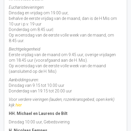
Eucharistievieringen:
Dinsdag en vrijdag om 19.00 uur,
behalve de eerste vrijdag van de maand, dan is de H Mis om
10 uur i.p.v. 19 uur
Donderdag om 8.45 uur|
Op woensdag van de eerste volle week van de maand, om
8:45 uur.
Biechtgelegenheid
Eerste vrijdag van de maand om 9.45 uur, overige vrijdagen
om 18.45 uur (voorafgaand aan de H. Mis).
Op woensdag van de eerste volle week van de maand
(aansluitend op de H. Mis)
Aanbiddingsuren:
Dinsdag van 9.15 tot 10.00 uur
Donderdag van 19.15 tot 20.00 uur
Voor verdere vieringen (lauden, rozenkransgebed, open kerk)
kijk
hier
HH. Michael en Laurens de Bilt
Dinsdag 10:00 uur, Gebedsviering
H. Nicolaas Eemnes