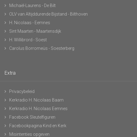
Michaël-Laurens - De Bilt
OLV van Altijddurende Bijstand - Bilthoven
H. Nicolaas - Eemnes
Sint Maarten - Maartensdijk
H. Willibrord - Soest
Carolus Borromeüs - Soesterberg
Extra
Privacybeleid
Kerkradio H. Nicolaas Baarn
Kerkradio H. Nicolaas Eemnes
Facebook Sleutelfiguren
Facebookpagina Kind en Kerk
Misintenties opgeven