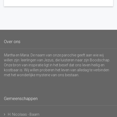
Over ons
Martha en Maria
. De naam van onze parochie geeft aan wie wij
willen zijn: leerlingen van Jezus, die luisteren naar zijn Boodschap.
Onze bron van inspiratie ligt in het besef dat ons leven heilig en
kostbaar is. Wij willen proberen het leven van alledag te verbinden
met het wonderlijke mysterie van ons bestaan.
Gemeenschappen
H. Nicolaas - Baarn