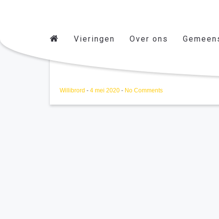
Vieringen
Over ons
Gemeen
Aswoensdag
Willibrord
-
4 mei 2020
-
No Comments