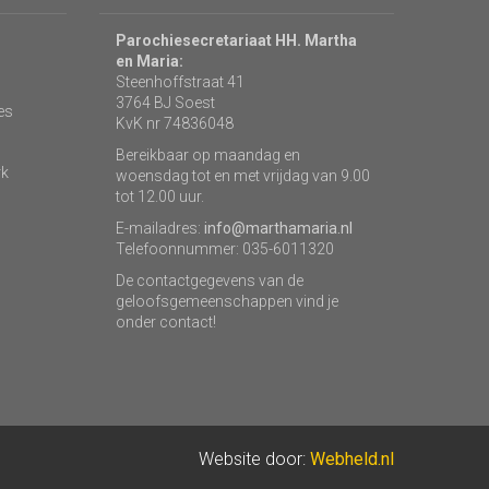
Parochiesecretariaat HH. Martha
en Maria:
Steenhoffstraat 41
3764 BJ Soest
es
KvK nr 74836048
Bereikbaar op maandag en
rk
woensdag tot en met vrijdag van 9.00
tot 12.00 uur.
E-mailadres:
info@marthamaria.nl
Telefoonnummer: 035-6011320
De contactgegevens van de
geloofsgemeenschappen vind je
onder contact!
Website door:
Webheld.nl