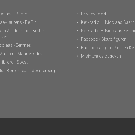
icolaas - Baarn
Privacybeleid
ël-Laurens - De Bilt
Kerkradio H. Nicolaas Baarn
an Altijddurende Bijstand -
Kerkradio H. Nicolaas Eemn
hoven
Facebook Sleutelfiguren
icolaas - Eemnes
Facebookpagina Kind en Ke
 Maarten - Maartensdijk
Misintenties opgeven
llibrord - Soest
lus Borromeüs - Soesterberg