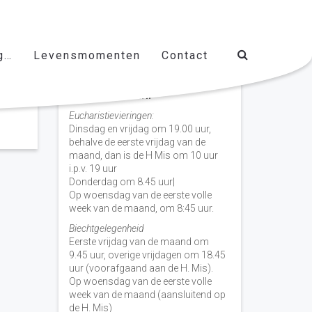
g…
Levensmomenten
Contact
Vieringen door de week
H. Nicolaas Baarn
Eucharistievieringen:
Dinsdag en vrijdag om 19.00 uur,
behalve de eerste vrijdag van de
maand, dan is de H Mis om 10 uur
i.p.v. 19 uur
Donderdag om 8.45 uur|
Op woensdag van de eerste volle
week van de maand, om 8:45 uur.
Biechtgelegenheid
Eerste vrijdag van de maand om
9.45 uur, overige vrijdagen om 18.45
uur (voorafgaand aan de H. Mis).
Op woensdag van de eerste volle
week van de maand (aansluitend op
de H. Mis)