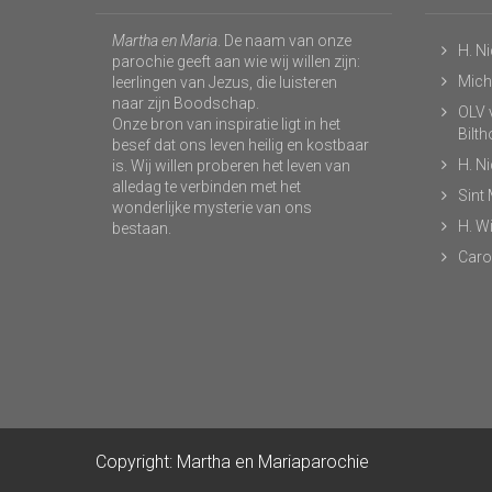
Martha en Maria
. De naam van onze
H. N
parochie geeft aan wie wij willen zijn:
Micha
leerlingen van Jezus, die luisteren
naar zijn Boodschap.
OLV v
Onze bron van inspiratie ligt in het
Bilt
besef dat ons leven heilig en kostbaar
H. N
is. Wij willen proberen het leven van
alledag te verbinden met het
Sint
wonderlijke mysterie van ons
H. Wi
bestaan.
Caro
Copyright: Martha en Mariaparochie