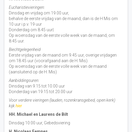
Eucharistievieringen:
Dinsdag en vrijdag om 19.00 uur,
behalve de eerste vrijdag van de maand, dan is de H Mis om
10 uur i.p.v. 19 uur
Donderdag om 8.45 uur|
Op woensdag van de eerste volle week van de maand, om
8:45 uur.
Biechtgelegenheid
Eerste vrijdag van de maand om 9.45 uur, overige vrijdagen
om 18.45 uur (voorafgaand aan de H. Mis).
Op woensdag van de eerste volle week van de maand
(aansluitend op de H. Mis)
Aanbiddingsuren:
Dinsdag van 9.15 tot 10.00 uur
Donderdag van 19.15 tot 20.00 uur
Voor verdere vieringen (lauden, rozenkransgebed, open kerk)
kijk
hier
HH. Michael en Laurens de Bilt
Dinsdag 10:00 uur, Gebedsviering
H. Nicolaas Eemnes