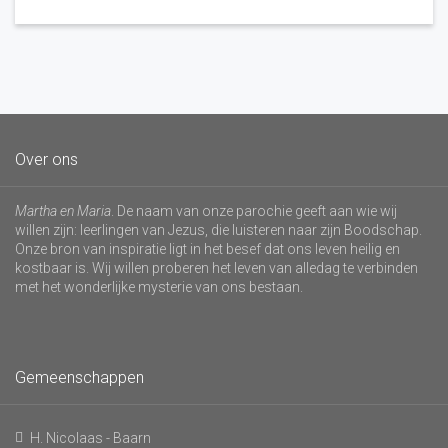
Over ons
Martha en Maria
. De naam van onze parochie geeft aan wie wij
willen zijn: leerlingen van Jezus, die luisteren naar zijn Boodschap.
Onze bron van inspiratie ligt in het besef dat ons leven heilig en
kostbaar is. Wij willen proberen het leven van alledag te verbinden
met het wonderlijke mysterie van ons bestaan.
Gemeenschappen
H. Nicolaas - Baarn