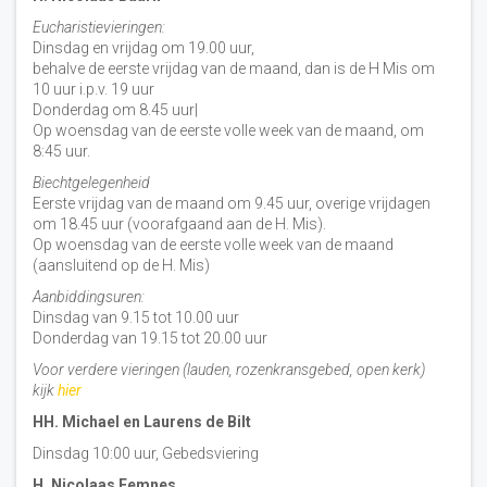
Eucharistievieringen:
Dinsdag en vrijdag om 19.00 uur,
behalve de eerste vrijdag van de maand, dan is de H Mis om
10 uur i.p.v. 19 uur
Donderdag om 8.45 uur|
Op woensdag van de eerste volle week van de maand, om
8:45 uur.
Biechtgelegenheid
Eerste vrijdag van de maand om 9.45 uur, overige vrijdagen
om 18.45 uur (voorafgaand aan de H. Mis).
Op woensdag van de eerste volle week van de maand
(aansluitend op de H. Mis)
Aanbiddingsuren:
Dinsdag van 9.15 tot 10.00 uur
Donderdag van 19.15 tot 20.00 uur
Voor verdere vieringen (lauden, rozenkransgebed, open kerk)
kijk
hier
HH. Michael en Laurens de Bilt
Dinsdag 10:00 uur, Gebedsviering
H. Nicolaas Eemnes