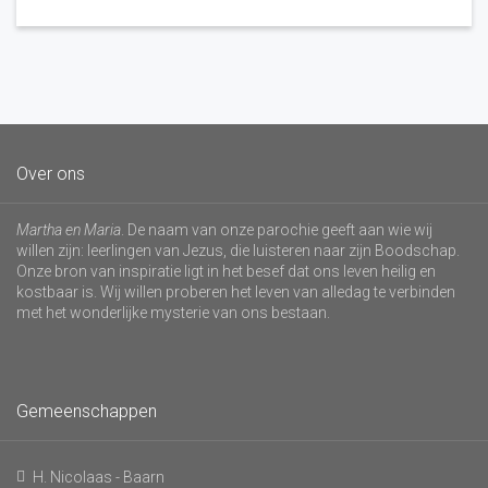
Over ons
Martha en Maria
. De naam van onze parochie geeft aan wie wij
willen zijn: leerlingen van Jezus, die luisteren naar zijn Boodschap.
Onze bron van inspiratie ligt in het besef dat ons leven heilig en
kostbaar is. Wij willen proberen het leven van alledag te verbinden
met het wonderlijke mysterie van ons bestaan.
Gemeenschappen
H. Nicolaas - Baarn