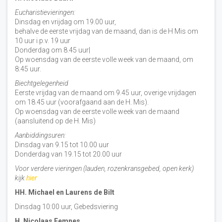
Eucharistievieringen:
Dinsdag en vrijdag om 19.00 uur,
behalve de eerste vrijdag van de maand, dan is de H Mis om
10 uur i.p.v. 19 uur
Donderdag om 8.45 uur|
Op woensdag van de eerste volle week van de maand, om
8:45 uur.
Biechtgelegenheid
Eerste vrijdag van de maand om 9.45 uur, overige vrijdagen
om 18.45 uur (voorafgaand aan de H. Mis).
Op woensdag van de eerste volle week van de maand
(aansluitend op de H. Mis)
Aanbiddingsuren:
Dinsdag van 9.15 tot 10.00 uur
Donderdag van 19.15 tot 20.00 uur
Voor verdere vieringen (lauden, rozenkransgebed, open kerk)
kijk
hier
HH. Michael en Laurens de Bilt
Dinsdag 10:00 uur, Gebedsviering
H. Nicolaas Eemnes