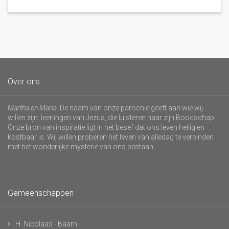
Over ons
Martha en Maria
. De naam van onze parochie geeft aan wie wij
willen zijn: leerlingen van Jezus, die luisteren naar zijn Boodschap.
Onze bron van inspiratie ligt in het besef dat ons leven heilig en
kostbaar is. Wij willen proberen het leven van alledag te verbinden
met het wonderlijke mysterie van ons bestaan.
Gemeenschappen
H. Nicolaas - Baarn