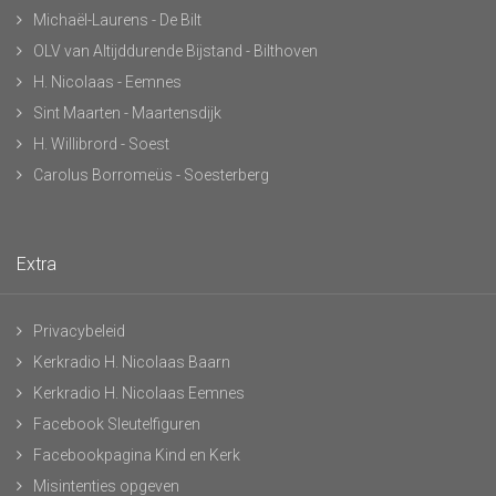
Michaël-Laurens - De Bilt
OLV van Altijddurende Bijstand - Bilthoven
H. Nicolaas - Eemnes
Sint Maarten - Maartensdijk
H. Willibrord - Soest
Carolus Borromeüs - Soesterberg
Extra
Privacybeleid
Kerkradio H. Nicolaas Baarn
Kerkradio H. Nicolaas Eemnes
Facebook Sleutelfiguren
Facebookpagina Kind en Kerk
Misintenties opgeven