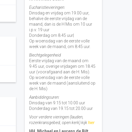
Eucharistievieringen:
Dinsdag en vrijdag om 19.00 uur,
behalve de eerste vrijdag van de
maand, dan is de H Mis om 10 uur
i.p.v. 19 uur
Donderdag om 8.45 uur|
Op woensdag van de eerste volle
week van de maand, om 8:45 uur.
Biechtgelegenheid
Eerste vrijdag van de maand om
9.45 uur, overige vrijdagen om 18.45
uur (voorafgaand aan de H. Mis).
Op woensdag van de eerste volle
week van de maand (aansluitend op
de H. Mis)
Aanbiddingsuren:
Dinsdag van 9.15 tot 10.00 uur
Donderdag van 19.15 tot 20.00 uur
Voor verdere vieringen (lauden,
rozenkransgebed, open kerk) kijk
hier
HH. Michael en Laurens de Bilt