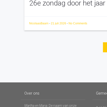
26e zondag door het jaar
NicolaasBaarn
-
21 juli 2026
-
No Comments
Berichten
paginering
Over ons
Geme
Martha en Maria
. De naam van onze