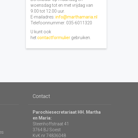
woensdag tot en met vrijdag van
9.00 tot 12.00 uur.
E-mailadres:
info@marthamaria.nl
Telefoonnummer: 035-6011320
U kunt ook
het
contactformulier
gebruiken.
Contact
Parochiesecretariaat HH. Martha
en Maria:
Steenhoffstraat 41
3764 BJ Soest
es
KvK nr 74836048