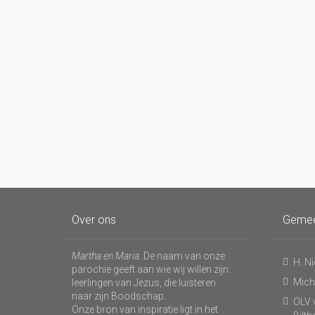
Over ons
Geme
Martha en Maria
. De naam van onze
H. N
parochie geeft aan wie wij willen zijn:
Micha
leerlingen van Jezus, die luisteren
naar zijn Boodschap.
OLV v
Onze bron van inspiratie ligt in het