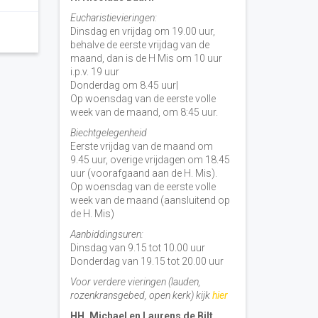
Eucharistievieringen:
Dinsdag en vrijdag om 19.00 uur,
behalve de eerste vrijdag van de
maand, dan is de H Mis om 10 uur
i.p.v. 19 uur
Donderdag om 8.45 uur|
Op woensdag van de eerste volle
week van de maand, om 8:45 uur.
Biechtgelegenheid
Eerste vrijdag van de maand om
9.45 uur, overige vrijdagen om 18.45
uur (voorafgaand aan de H. Mis).
Op woensdag van de eerste volle
week van de maand (aansluitend op
de H. Mis)
Aanbiddingsuren:
Dinsdag van 9.15 tot 10.00 uur
Donderdag van 19.15 tot 20.00 uur
Voor verdere vieringen (lauden,
rozenkransgebed, open kerk) kijk
hier
HH. Michael en Laurens de Bilt