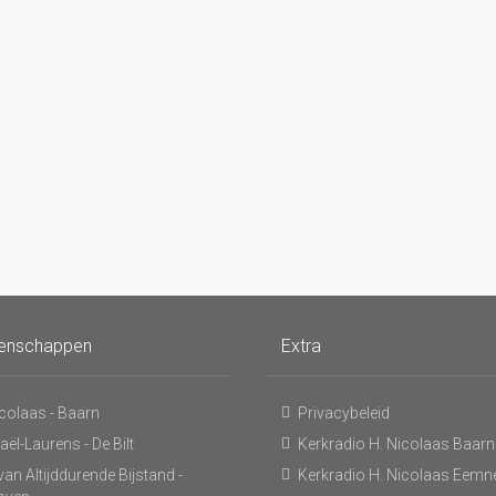
enschappen
Extra
icolaas - Baarn
Privacybeleid
ël-Laurens - De Bilt
Kerkradio H. Nicolaas Baarn
an Altijddurende Bijstand -
Kerkradio H. Nicolaas Eemn