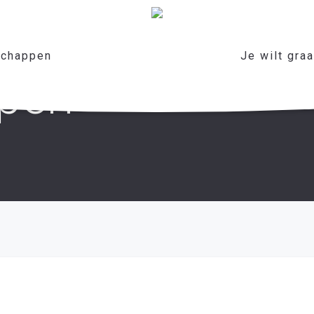
chappen
Je wilt gra
mpen