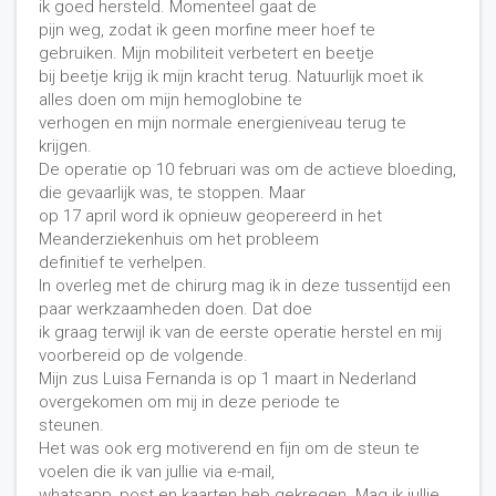
ik goed hersteld. Momenteel gaat de
pijn weg, zodat ik geen morfine meer hoef te
gebruiken. Mijn mobiliteit verbetert en beetje
bij beetje krijg ik mijn kracht terug. Natuurlijk moet ik
alles doen om mijn hemoglobine te
verhogen en mijn normale energieniveau terug te
krijgen.
De operatie op 10 februari was om de actieve bloeding,
die gevaarlijk was, te stoppen. Maar
op 17 april word ik opnieuw geopereerd in het
Meanderziekenhuis om het probleem
definitief te verhelpen.
In overleg met de chirurg mag ik in deze tussentijd een
paar werkzaamheden doen. Dat doe
ik graag terwijl ik van de eerste operatie herstel en mij
voorbereid op de volgende.
Mijn zus Luisa Fernanda is op 1 maart in Nederland
overgekomen om mij in deze periode te
steunen.
Het was ook erg motiverend en fijn om de steun te
voelen die ik van jullie via e-mail,
whatsapp, post en kaarten heb gekregen. Mag ik jullie