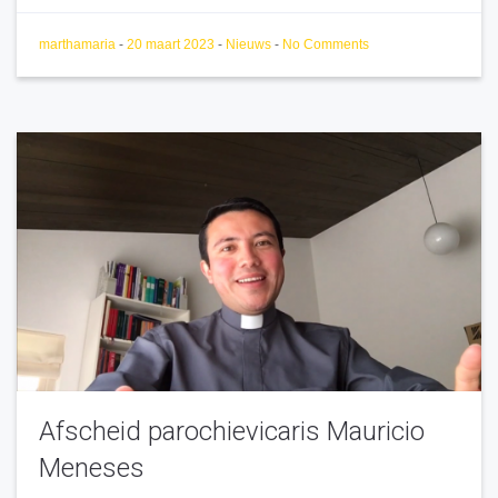
marthamaria
-
20 maart 2023
-
Nieuws
-
No Comments
Afscheid parochievicaris Mauricio
Meneses