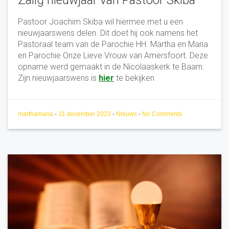
Zalig nieuwjaar van Pastoor Skiba
Pastoor Joachim Skiba wil hiermee met u een
nieuwjaarswens delen. Dit doet hij ook namens het
Pastoraal team van de Parochie HH. Martha en Maria
en Parochie Onze Lieve Vrouw van Amersfoort. Deze
opname werd gemaakt in de Nicolaaskerk te Baarn.
Zijn nieuwjaarswens is
h
ier
te bekijken
marthamaria
-
31 december 2023
-
Nieuws
-
No Comments