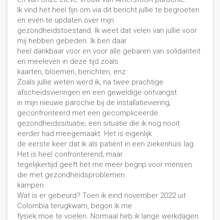
Ik vind het heel fijn om via dit bericht jullie te begroeten
en even te updaten over mijn
gezondheidstoestand. Ik weet dat velen van jullie voor
mij hebben gebeden. Ik ben daar
heel dankbaar voor en voor alle gebaren van solidariteit
en meeleven in deze tijd zoals
kaarten, bloemen, berichten, enz.
Zoals jullie weten werd ik, na twee prachtige
afscheidsvieringen en een geweldige ontvangst
in mijn nieuwe parochie bij de installatieviering,
geconfronteerd met een gecompliceerde
gezondheidssituatie; een situatie die ik nog nooit
eerder had meegemaakt. Het is eigenlijk
de eerste keer dat ik als patiënt in een ziekenhuis lag.
Het is heel confronterend, maar
tegelijkertijd geeft het me meer begrip voor mensen
die met gezondheidsproblemen
kampen.
Wat is er gebeurd? Toen ik eind november 2022 uit
Colombia terugkwam, begon ik me
fysiek moe te voelen. Normaal heb ik lange werkdagen