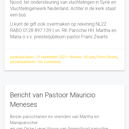
Nood ter ondersteuning van vluchtelingen in Syrië en
Vluchtelingenwerk Nederland. Achter in de kerk staat
een bus.
U kunt de gift ook overmaken op rekening NL22
RABO 0128 897 139 t.vn. RK Parochie HH. Martha en
Maria o.v.v. priesterjubileum pastor Frans Zwarts
pastoraal team
-
15 september 2023
-
Nieuws
-
60 jaar
,
Frans Zwarts
,
priesterjubileum
-
No Comments
Bericht van Pastoor Mauricio
Meneses
Beste parochianen en vrienden van Martha en
Mariaparochie
en van Onze Lieve Vrouw van Amersfoort parochie.