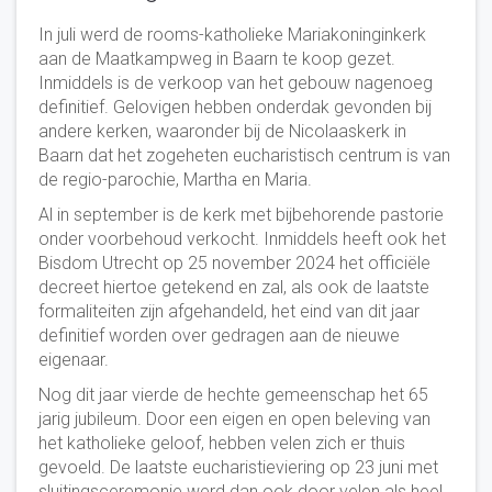
In juli werd de rooms-katholieke Mariakoninginkerk
aan de Maatkampweg in Baarn te koop gezet.
Inmiddels is de verkoop van het gebouw nagenoeg
definitief. Gelovigen hebben onderdak gevonden bij
andere kerken, waaronder bij de Nicolaaskerk in
Baarn dat het zogeheten eucharistisch centrum is van
de regio-parochie, Martha en Maria.
Al in september is de kerk met bijbehorende pastorie
onder voorbehoud verkocht. Inmiddels heeft ook het
Bisdom Utrecht op 25 november 2024 het officiële
decreet hiertoe getekend en zal, als ook de laatste
formaliteiten zijn afgehandeld, het eind van dit jaar
definitief worden over gedragen aan de nieuwe
eigenaar.
Nog dit jaar vierde de hechte gemeenschap het 65
jarig jubileum. Door een eigen en open beleving van
het katholieke geloof, hebben velen zich er thuis
gevoeld. De laatste eucharistieviering op 23 juni met
sluitingsceremonie werd dan ook door velen als heel