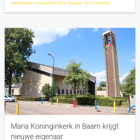
marthamaria
-
4 december 2024
-
Nieuws
-
No Comments
Maria Koninginkerk in Baarn krijgt
nieuwe eigenaar