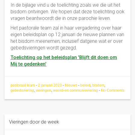
In de bijlage vind u de toelichting zoals we die uit het
bisdom ontvingen. We hopen dat deze toelichting ook
vragen beantwoordt die in onze parochie leven.
Het pastorale team zal in haar vergadering over haar
eigen beleidsplan op 12 januari de nieuwe plannen van
het bisdom meenemen, inclusief datgene wat er over
gebedsvieringen wordt gezegd.
Toelichting op het beleidsplan 'Blijft dit doen om
Mij te gedenken'
pastoraal team
-
2 januari 2023
-
Nieuws
-
beleid
,
bisdom
,
gebedsviering
,
vieringen
,
woord-en communieviering
-
No Comments
Vieringen door de week