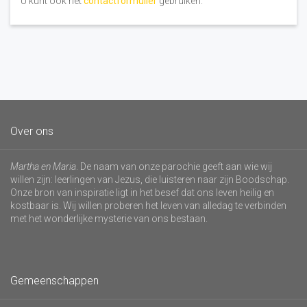
U kunt ook het
contactformulier
gebruiken.
Over ons
Martha en Maria
. De naam van onze parochie geeft aan wie wij
willen zijn: leerlingen van Jezus, die luisteren naar zijn Boodschap.
Onze bron van inspiratie ligt in het besef dat ons leven heilig en
kostbaar is. Wij willen proberen het leven van alledag te verbinden
met het wonderlijke mysterie van ons bestaan.
Gemeenschappen