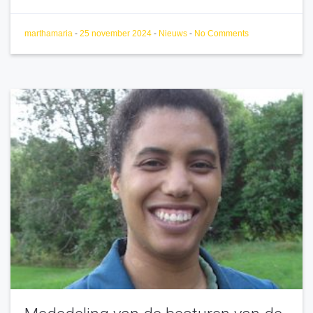
marthamaria
-
25 november 2024
-
Nieuws
-
No Comments