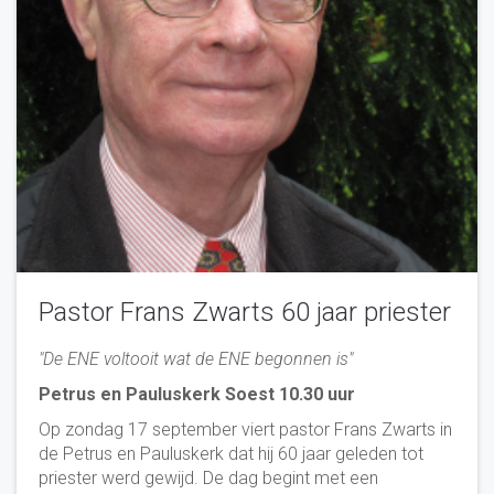
Pastor Frans Zwarts 60 jaar priester
"De ENE voltooit wat de ENE begonnen is"
Petrus en Pauluskerk Soest 10.30 uur
Op zondag 17 september viert pastor Frans Zwarts in
de Petrus en Pauluskerk dat hij 60 jaar geleden tot
priester werd gewijd. De dag begint met een