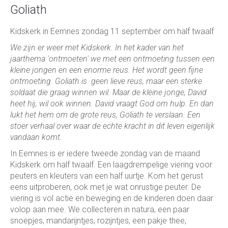
Goliath
Kidskerk in Eemnes zondag 11 september om half twaalf
We zijn er weer met Kidskerk. In het kader van het
jaarthema 'ontmoeten' we met een ontmoeting tussen een
kleine jongen en een enorme reus. Het wordt geen fijne
ontmoeting. Goliath is
geen lieve reus, maar een sterke
soldaat die graag winnen wil. Maar de kleine jonge, David
heet hij, wil ook winnen. David
vraagt God om hulp. En dan
lukt het hem om de grote reus, Goliath te verslaan.
Een
stoer verhaal over waar de echte kracht in dit leven eigenlijk
vandaan komt.
In Eemnes is er iedere tweede zondag van de maand
Kidskerk om half twaalf. Een laagdrempelige viering voor
peuters en kleuters van een half uurtje. Kom het gerust
eens uitproberen, ook met je wat onrustige peuter. De
viering is vol actie en beweging en de kinderen doen daar
volop aan mee. We collecteren in natura, een paar
snoepjes, mandarijntjes, rozijntjes, een pakje thee,