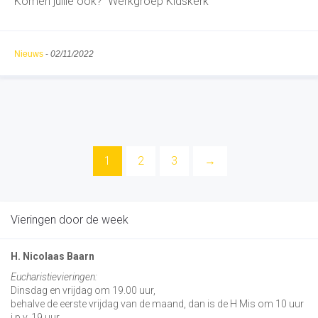
Komen jullie ook? Werkgroep Kidskerk
Nieuws
-
02/11/2022
1
2
3
→
Vieringen door de week
H. Nicolaas Baarn
Eucharistievieringen:
Dinsdag en vrijdag om 19.00 uur,
behalve de eerste vrijdag van de maand, dan is de H Mis om 10 uur
i.p.v. 19 uur