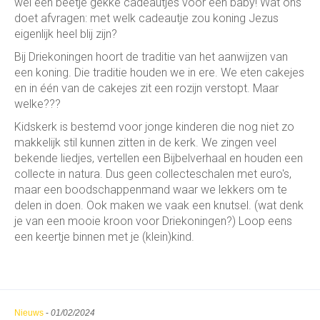
wel een beetje gekke cadeautjes voor een baby! Wat ons
doet afvragen: met welk cadeautje zou koning Jezus
eigenlijk heel blij zijn?
Bij Driekoningen hoort de traditie van het aanwijzen van
een koning. Die traditie houden we in ere. We eten cakejes
en in één van de cakejes zit een rozijn verstopt. Maar
welke???
Kidskerk is bestemd voor jonge kinderen die nog niet zo
makkelijk stil kunnen zitten in de kerk. We zingen veel
bekende liedjes, vertellen een Bijbelverhaal en houden een
collecte in natura. Dus geen collecteschalen met euro's,
maar een boodschappenmand waar we lekkers om te
delen in doen. Ook maken we vaak een knutsel. (wat denk
je van een mooie kroon voor Driekoningen?) Loop eens
een keertje binnen met je (klein)kind.
Nieuws
-
01/02/2024