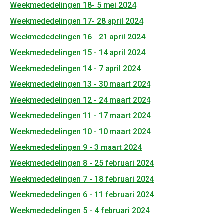
Weekmededelingen 18- 5 mei 2024
Weekmededelingen 17- 28 april 2024
Weekmededelingen 16 - 21 april 2024
Weekmededelingen 15 - 14 april 2024
Weekmededelingen 14 - 7 april 2024
Weekmededelingen 13 - 30 maart 2024
Weekmededelingen 12 - 24 maart 2024
Weekmededelingen 11 - 17 maart 2024
Weekmededelingen 10 - 10 maart 2024
Weekmededelingen 9 - 3 maart 2024
Weekmededelingen 8 - 25 februari 2024
Weekmededelingen 7 - 18 februari 2024
Weekmededelingen 6 - 11 februari 2024
Weekmededelingen 5 - 4 februari 2024