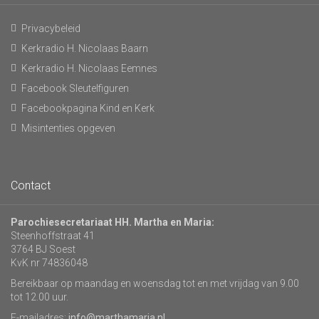
Privacybeleid
Kerkradio H. Nicolaas Baarn
Kerkradio H. Nicolaas Eemnes
Facebook Sleutelfiguren
Facebookpagina Kind en Kerk
Misintenties opgeven
Contact
Parochiesecretariaat HH. Martha en Maria:
Steenhoffstraat 41
3764 BJ Soest
KvK nr 74836048
Bereikbaar op maandag en woensdag tot en met vrijdag van 9.00
tot 12.00 uur.
E-mailadres:
info@marthamaria.nl