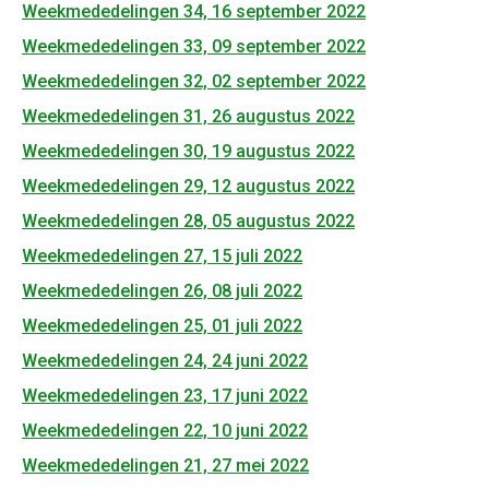
Weekmededelingen 34, 16 september 2022
Weekmededelingen 33, 09 september 2022
Weekmededelingen 32, 02 september 2022
Weekmededelingen 31, 26 augustus 2022
Weekmededelingen 30, 19 augustus 2022
Weekmededelingen 29, 12 augustus 2022
Weekmededelingen 28, 05 augustus 2022
Weekmededelingen 27, 15 juli 2022
Weekmededelingen 26, 08 juli 2022
Weekmededelingen 25, 01 juli 2022
Weekmededelingen 24, 24 juni 2022
Weekmededelingen 23, 17 juni 2022
Weekmededelingen 22, 10 juni 2022
Weekmededelingen 21, 27 mei 2022