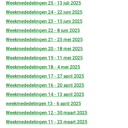
Weekmededelingen 25 - 13 juli 2025
Weekmededelingen 24 - 22 juni 2025
Weekmededelingen 23 - 15 juni 2025
Weekmededelingen 22 - 8 juni 2025
Weekmededelingen 21 - 25 mei 2025
Weekmededelingen 20 - 18 mei 2025
Weekmededelingen 19 - 11 mei 2025
Weekmededelingen 18 - 4 mei 2025
Weekmededelingen 17 - 27 april 2025
Weekmededelingen 16 - 20 april 2025
Weekmededelingen 14 - 13 april 2025
weekmededelingen 13 - 6 april 2025
Weekmededelingen 12 - 30 maart 2025
Weekmededelingen 11 - 23 maart 2025