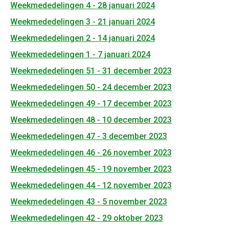
Weekmededelingen 4 - 28 januari 2024
Weekmededelingen 3 - 21 januari 2024
Weekmededelingen 2 - 14 januari 2024
Weekmededelingen 1 - 7 januari 2024
Weekmededelingen 51 - 31 december 2023
Weekmededelingen 50 - 24 december 2023
Weekmededelingen 49 - 17 december 2023
Weekmededelingen 48 - 10 december 2023
Weekmededelingen 47 - 3 december 2023
Weekmededelingen 46 - 26 november 2023
Weekmededelingen 45 - 19 november 2023
Weekmededelingen 44 - 12 november 2023
Weekmededelingen 43 - 5 november 2023
Weekmededelingen 42 - 29 oktober 2023