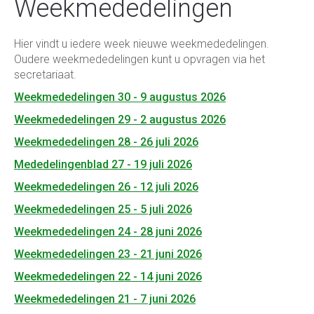
Weekmededelingen
Hier vindt u iedere week nieuwe weekmededelingen.
Oudere weekmededelingen kunt u opvragen via het
secretariaat.
Weekmededelingen 30 - 9 augustus 2026
Weekmededelingen 29 - 2 augustus 2026
Weekmededelingen 28 - 26 juli 2026
Mededelingenblad 27 - 19 juli 2026
Weekmededelingen 26 - 12 juli 2026
Weekmededelingen 25 - 5 juli 2026
Weekmededelingen 24 - 28 juni 2026
Weekmededelingen 23 - 21 juni 2026
Weekmededelingen 22 - 14 juni 2026
Weekmededelingen 21 - 7 juni 2026