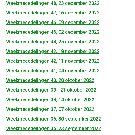
Weekmededelingen 48, 23 december 2022
Weekmededelingen 47, 16 december 2022
Weekmededelingen 46, 09 december 2022
Weekmededelingen 45, 02 december 2022
Weekmededelingen 44, 25 november 2022
Weekmededelingen 43, 18 november 2022
Weekmededelingen 42, 11 november 2022
Weekmededelingen 41, 04 november 2022
Weekmededelingen 40, 28 oktober 2022
Weekmededelingen 39 - 21 oktober 2022
Weekmededelingen 38, 14 oktober 2022
Weekmededelingen 37, 07 oktober 2022
Weekmededelingen 36, 30 september 2022
Weekmededelingen 35, 23 september 2022