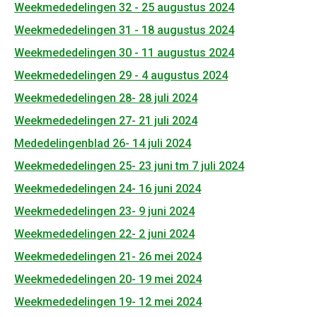
Weekmededelingen 32 - 25 augustus 2024
Weekmededelingen 31 - 18 augustus 2024
Weekmededelingen 30 - 11 augustus 2024
Weekmededelingen 29 - 4 augustus 2024
Weekmededelingen 28- 28 juli 2024
Weekmededelingen 27- 21 juli 2024
Mededelingenblad 26- 14 juli 2024
Weekmededelingen 25- 23 juni tm 7 juli 2024
Weekmededelingen 24- 16 juni 2024
Weekmededelingen 23- 9 juni 2024
Weekmededelingen 22- 2 juni 2024
Weekmededelingen 21- 26 mei 2024
Weekmededelingen 20- 19 mei 2024
Weekmededelingen 19- 12 mei 2024