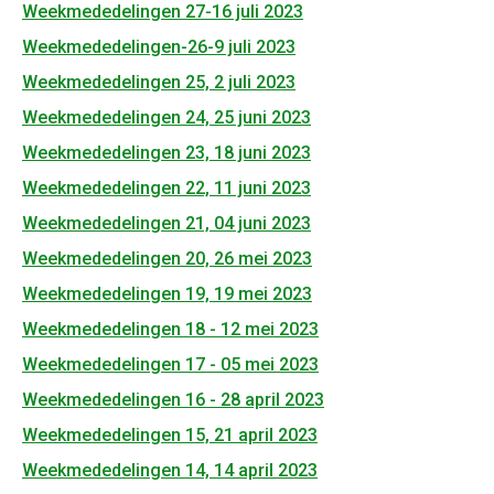
Weekmededelingen 27-16 juli 2023
Weekmededelingen-26-9 juli 2023
Weekmededelingen 25, 2 juli 2023
Weekmededelingen 24, 25 juni 2023
Weekmededelingen 23, 18 juni 2023
Weekmededelingen 22, 11 juni 2023
Weekmededelingen 21, 04 juni 2023
Weekmededelingen 20, 26 mei 2023
Weekmededelingen 19, 19 mei 2023
Weekmededelingen 18 - 12 mei 2023
Weekmededelingen 17 - 05 mei 2023
Weekmededelingen 16 - 28 april 2023
Weekmededelingen 15, 21 april 2023
Weekmededelingen 14, 14 april 2023