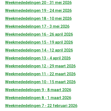
Weekmededelingen 20 - 31 mei 2026
Weekmededelingen 19 - 24 mei 2026
Weekmededelingen 18 - 10 mei 2026
Weekmededelingen 17 - 3 mei 2026
Weekmededelingen 16 - 26 april 2026
Weekmededelingen 15 - 19 april 2026
Weekmededelingen 14 - 12 april 2026
Weekmededelingen 13 - 4 april 2026
Weekmededelingen 12 - 29 maart 2026
Weekmededelingen 11 - 22 maart 2026
Weekmededelingen 10 - 15 maart 2026
Weekmededelingen 9 - 8 maart 2026
Weekmededelingen 8 - 1 maart 2026
Weekmededelingen 7 - 22 februari 2026