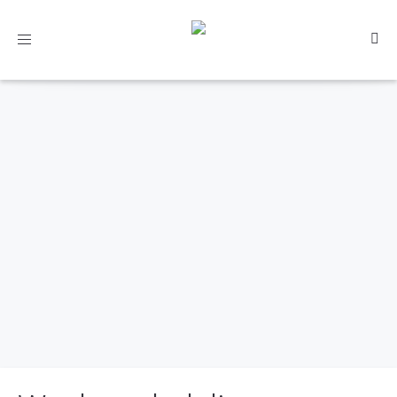
Toggle
navigation